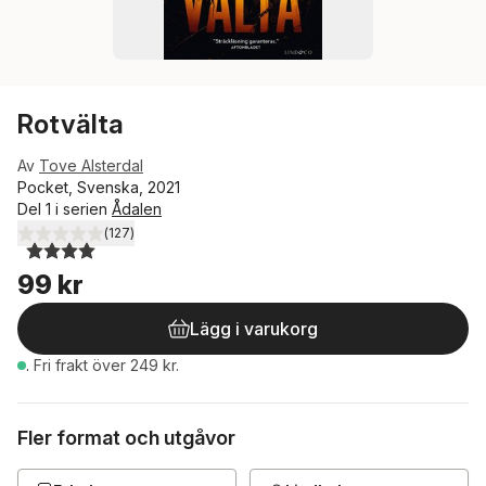
Rotvälta
Av
Tove Alsterdal
Pocket, Svenska, 2021
Del 1 i serien
Ådalen
(
127
)
4,0
utav 5 stjärnor. Totalt antal röster:
99 kr
Lägg i varukorg
.
Fri frakt över 249 kr.
Fler format och utgåvor