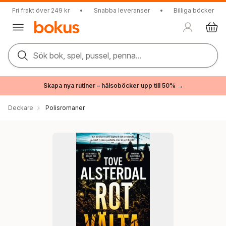
Fri frakt över 249 kr
•
Snabba leveranser
•
Billiga böcker
Sök bok, spel, pussel, penna...
Skapa nya rutiner – hälsoböcker upp till 50% →
Deckare
Polisromaner