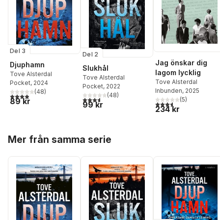
Del 3
Del 2
Jag önskar dig
Djuphamn
Slukhål
lagom lycklig
Tove Alsterdal
Tove Alsterdal
Tove Alsterdal
Pocket
, 2024
Pocket
, 2022
Inbunden
, 2025
(
48
)
(
48
)
3,9
utav 5 stjärnor. Totalt antal röster:
3,6
utav 5 stjärnor. Totalt antal röster:
(
5
)
89 kr
3,6
utav 5 stjärnor. Tota
99 kr
234 kr
Hoppa över listan
Mer från samma serie