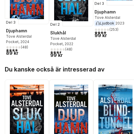
Del 3
Djuphamn
Tove Alsterdal
Del 3
Ljudbok
2023
Del 2
(
253
)
Djuphamn
4,0
utav 5 stjärnor. Tota
Slukhål
99 kr
Tove Alsterdal
Tove Alsterdal
Pocket
, 2024
Pocket
, 2022
(
48
)
(
48
)
3,9
utav 5 stjärnor. Totalt antal röster:
3,6
utav 5 stjärnor. Totalt antal röster:
89 kr
99 kr
Hoppa över listan
Du kanske också är intresserad av