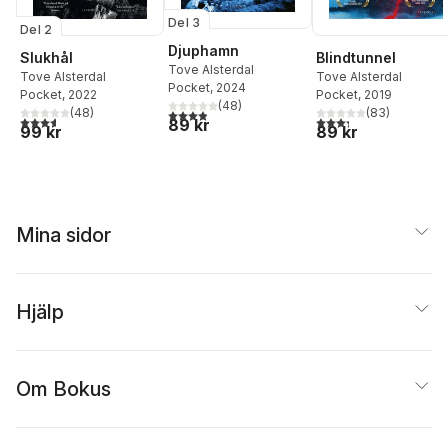
Del 3
Del 2
Djuphamn
Slukhål
Blindtunnel
Tove Alsterdal
Tove Alsterdal
Tove Alsterdal
Pocket
, 2024
Pocket
, 2022
Pocket
, 2019
(
48
)
(
48
)
(
83
)
3,9
utav 5 stjärnor. Totalt antal röster:
3,6
utav 5 stjärnor. Totalt antal röster:
3,3
utav 5 stjärnor. Tota
89 kr
99 kr
89 kr
Mina sidor
Hjälp
Om Bokus