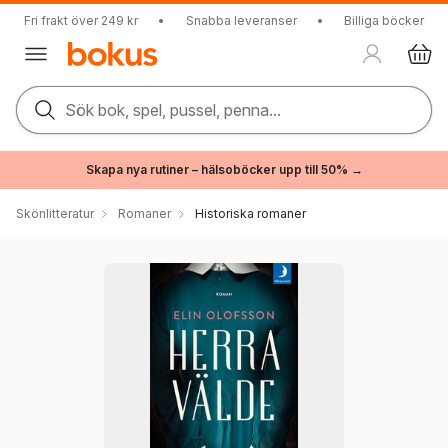
Fri frakt över 249 kr
•
Snabba leveranser
•
Billiga böcker
Sök bok, spel, pussel, penna...
Skapa nya rutiner – hälsoböcker upp till 50% →
Skönlitteratur
Romaner
Historiska romaner