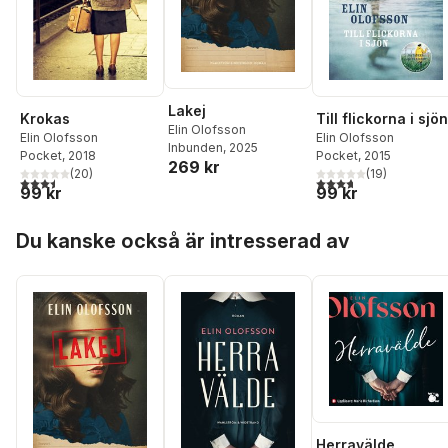
Lakej
Krokas
Till flickorna i sjön
Elin Olofsson
Elin Olofsson
Elin Olofsson
Inbunden
, 2025
Pocket
, 2018
Pocket
, 2015
269 kr
(
20
)
(
19
)
3,5
utav 5 stjärnor. Totalt antal röster:
3,7
utav 5 stjärnor. Tota
99 kr
99 kr
Hoppa över listan
Du kanske också är intresserad av
Herravälde