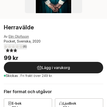
Herravälde
Av
Elin Olofsson
Pocket, Svenska, 2020
(
6
)
3,0
utav 5 stjärnor. Totalt antal röster:
99 kr
Lägg i varukorg
Skickas
.
Fri frakt över 249 kr.
Fler format och utgåvor
E-bok
Ljudbok