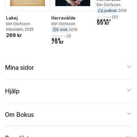
Elin Olofsson
Ljudbok
2019
(
21
)
Lakej
Herravälde
4,5
utav 5 stjärnor. Tota
99 kr
Elin Olofsson
Elin Olofsson
Inbunden
, 2025
E-bok
2019
269 kr
(
2
)
3,0
utav 5 stjärnor. Totalt antal röster:
79 kr
Mina sidor
Hjälp
Om Bokus