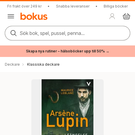
Fri frakt över 249 kr
•
Snabba leveranser
•
Billiga böcker
Sök bok, spel, pussel, penna...
Skapa nya rutiner – hälsoböcker upp till 50% →
Deckare
Klassiska deckare