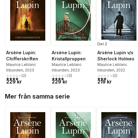
Del 2
Arsène Lupin:
Arsène Lupin:
Arsène Lupin v/s
Chifferskriften
Kristallproppen
Sherlock Holmes
Maurice Leblanc
Maurice Leblanc
Maurice Leblanc
Inbunden
, 2023
Inbunden
, 2023
Inbunden
, 2022
(
2
)
(
3
)
(
2
)
4,0
utav 5 stjärnor. Totalt antal röster:
4,0
utav 5 stjärnor. Totalt antal röster:
3,0
utav 5 stjärnor. Tota
229 kr
229 kr
219 kr
Hoppa över listan
Mer från samma serie