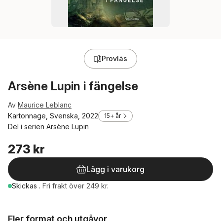
Provläs
Arsène Lupin i fängelse
Av
Maurice Leblanc
Kartonnage, Svenska, 2022
15+ år
Del i serien
Arsène Lupin
273 kr
Lägg i varukorg
Skickas
.
Fri frakt över 249 kr.
Fler format och utgåvor