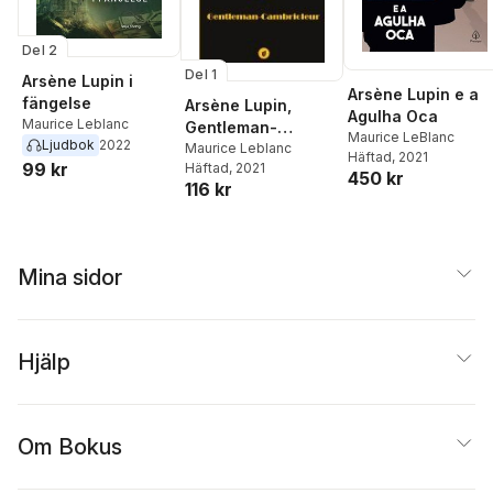
Del 2
Del 1
Arsène Lupin i
Arsène Lupin e a
fängelse
Arsène Lupin,
Agulha Oca
Maurice Leblanc
Gentleman-
Maurice LeBlanc
Ljudbok
2022
Cambrioleur
Maurice Leblanc
Häftad
, 2021
99 kr
Häftad
, 2021
450 kr
116 kr
Mina sidor
Hjälp
Om Bokus