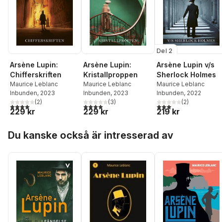
Del 2
Arsène Lupin:
Arsène Lupin:
Arsène Lupin v/s
Chifferskriften
Kristallproppen
Sherlock Holmes
Maurice Leblanc
Maurice Leblanc
Maurice Leblanc
Inbunden
, 2023
Inbunden
, 2023
Inbunden
, 2022
(
2
)
(
3
)
(
2
)
4,0
utav 5 stjärnor. Totalt antal röster:
4,0
utav 5 stjärnor. Totalt antal röster:
3,0
utav 5 stjärnor. Tota
229 kr
229 kr
219 kr
Hoppa över listan
Du kanske också är intresserad av