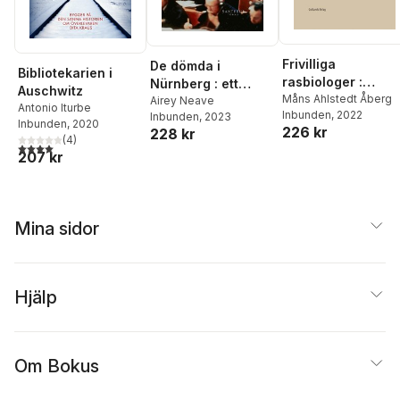
Frivilliga
De dömda i
Bibliotekarien i
rasbiologer :
Nürnberg : ett
Auschwitz
interaktionen och
Måns Ahlstedt Åberg
ögonvittne berättar
Airey Neave
Antonio Iturbe
Inbunden
, 2022
kunskapscirkulati
Inbunden
, 2023
Inbunden
, 2020
226 kr
228 kr
nen mellan
(
4
)
4,0
utav 5 stjärnor. Totalt antal röster:
rasbiologiska
207 kr
institutet och
allmänheten unde
1920- och 1930-
talet
Mina sidor
Hjälp
Om Bokus