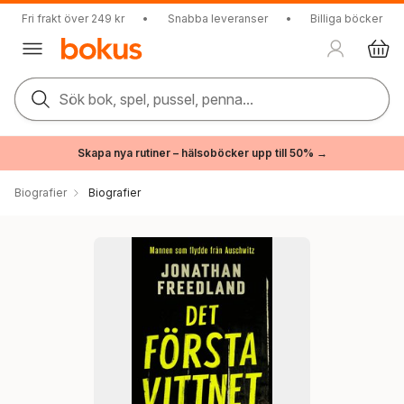
Fri frakt över 249 kr
•
Snabba leveranser
•
Billiga böcker
Sök bok, spel, pussel, penna...
Skapa nya rutiner – hälsoböcker upp till 50% →
Biografier
Biografier