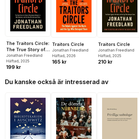
The Traitors Circle:
Traitors Circle
Traitors Circle
The True Story of a
Jonathan Freedland
Jonathan Freedland
Secret Resistance
Jonathan Freedland
Häftad
, 2026
Häftad
, 2025
165 kr
210 kr
Häftad
, 2025
Network in Nazi
199 kr
Germany--and the
Spy Who Betrayed
Hoppa över listan
THem
Du kanske också är intresserad av