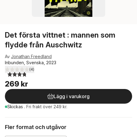
Det första vittnet : mannen som
flydde från Auschwitz
Av
Jonathan Freedland
Inbunden, Svenska, 2023
(
4
)
3,8
utav 5 stjärnor. Totalt antal röster:
269 kr
Lägg i varukorg
Skickas
.
Fri frakt över 249 kr.
Fler format och utgåvor