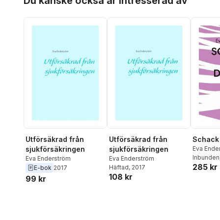
Du kanske också är intresserad av
Utförsäkrad från
Utförsäkrad från
Schack
sjukförsäkringen
sjukförsäkringen
Eva Ende
Inbunden
Eva Enderström
Eva Enderström
285 kr
Häftad
, 2017
E-bok
2017
108 kr
99 kr