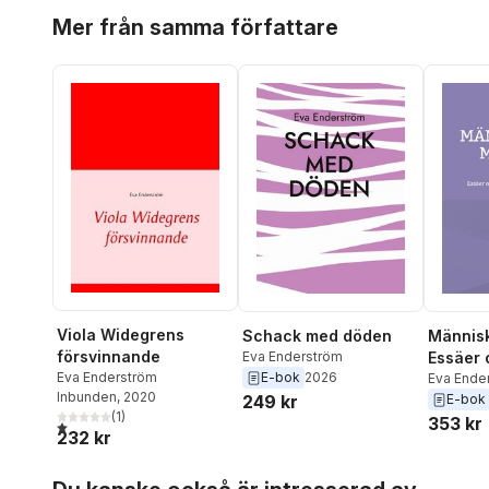
Hoppa över listan
Mer från samma författare
Viola Widegrens
Schack med döden
Människ
försvinnande
Eva Enderström
Essäer 
Eva Enderström
E-bok
2026
biologi 
Eva Ende
Inbunden
, 2020
249 kr
E-bok
(
1
)
353 kr
1,0
utav 5 stjärnor. Totalt antal röster:
232 kr
Hoppa över listan