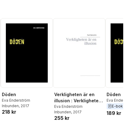
Döden
Verkligheten är en
Döden
Eva Enderström
illusion : Verkligheten
Eva Enderström
Inbunden
, 2017
E-bok
2017
är en illusion
Eva Enderström
218 kr
Inbunden
, 2017
189 kr
255 kr