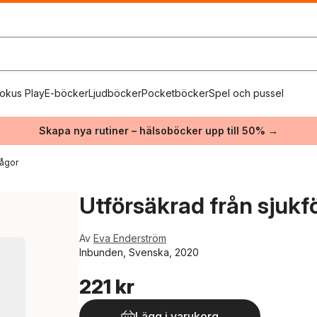
okus Play
E-böcker
Ljudböcker
Pocketböcker
Spel och pussel
Skapa nya rutiner – hälsoböcker upp till 50% →
rågor
Utförsäkrad från sjukf
Av
Eva Enderström
Inbunden, Svenska, 2020
221 kr
Lägg i varukorg