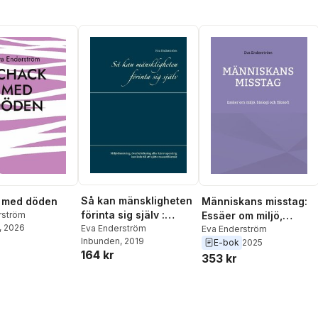
Så kan mänskligheten
 med döden
Människans misstag:
förinta sig själv :
rström
Essäer om miljö,
, 2026
miljöförstöring,
Eva Enderström
biologi och filosofi
Eva Enderström
Inbunden
, 2019
överbefolkning eller
E-bok
2025
164 kr
kärnvapenkrig kan
353 kr
leda till ett sjätte
massutdöende