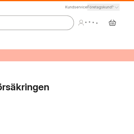
Kundservice
Företagskund?
örsäkringen