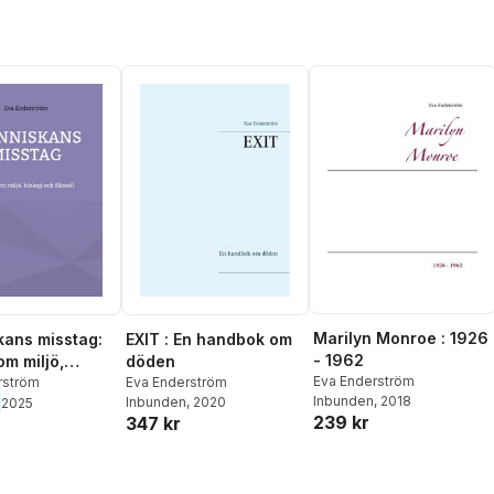
Marilyn Monroe : 1926
ans misstag:
EXIT : En handbok om
- 1962
om miljö,
döden
Eva Enderström
och filosofi
rström
Eva Enderström
Inbunden
, 2018
Inbunden
, 2020
2025
239 kr
347 kr