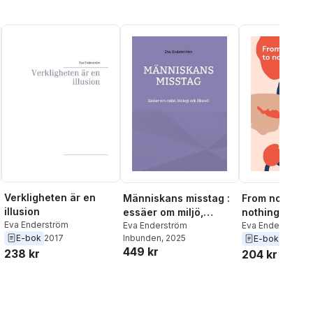
Verkligheten är en
Människans misstag :
From nothing 
illusion
essäer om miljö,
nothing
Eva Enderström
biologi och filosofi
Eva Enderström
Eva Enderström
E-bok
2017
Inbunden
, 2025
E-bok
2022
449 kr
238 kr
204 kr