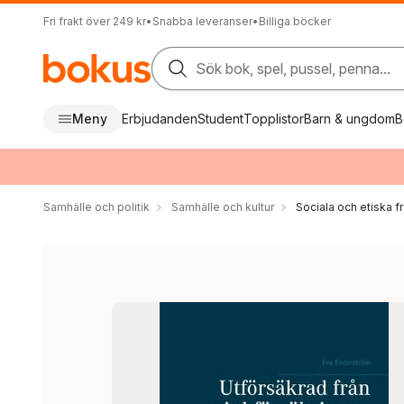
Fri frakt över 249 kr
•
Snabba leveranser
•
Billiga böcker
Sök bok, spel, pussel, penna...
Meny
Erbjudanden
Student
Topplistor
Barn & ungdom
B
Samhälle och politik
Samhälle och kultur
Sociala och etiska f