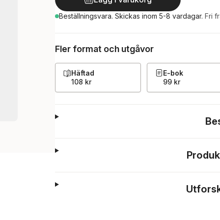
Beställningsvara.
Skickas
inom 5-8 vardagar
.
Fri f
Fler format och utgåvor
Häftad
E-bok
108 kr
99 kr
Be
Produk
Utfors