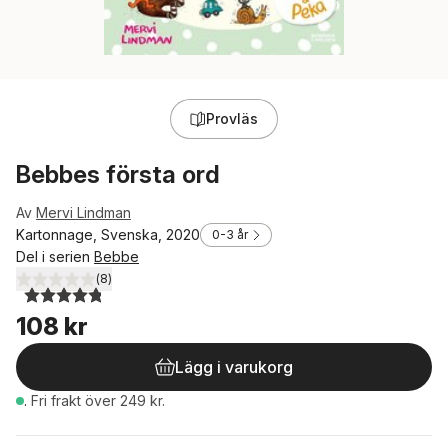
Provläs
Bebbes första ord
Av
Mervi Lindman
Kartonnage, Svenska, 2020
0-3 år
Del i serien
Bebbe
(
8
)
4,8
utav 5 stjärnor. Totalt antal röster:
108 kr
Lägg i varukorg
.
Fri frakt över 249 kr.