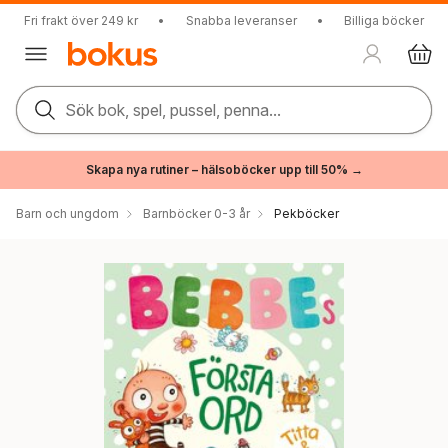
Fri frakt över 249 kr
•
Snabba leveranser
•
Billiga böcker
Sök bok, spel, pussel, penna...
Skapa nya rutiner – hälsoböcker upp till 50% →
Barn och ungdom
Barnböcker 0-3 år
Pekböcker