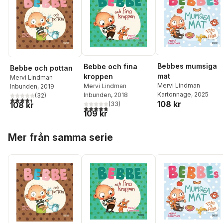
Bebbes mumsiga
Bebbe och fina
Bebbe och pottan
mat
kroppen
Mervi Lindman
Mervi Lindman
Mervi Lindman
Inbunden
, 2019
Kartonnage
, 2025
Inbunden
, 2018
(
32
)
4,4
utav 5 stjärnor. Totalt antal röster:
108 kr
(
33
)
108 kr
4,8
utav 5 stjärnor. Totalt antal röster:
109 kr
Hoppa över listan
Mer från samma serie