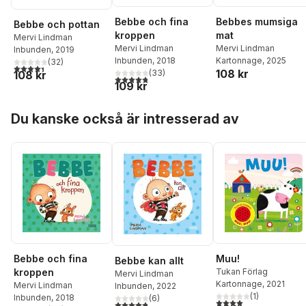
Bebbes mumsiga
Bebbe och fina
Bebbe och pottan
mat
kroppen
Mervi Lindman
Mervi Lindman
Mervi Lindman
Inbunden
, 2019
Kartonnage
, 2025
Inbunden
, 2018
(
32
)
4,4
utav 5 stjärnor. Totalt antal röster:
108 kr
(
33
)
108 kr
4,8
utav 5 stjärnor. Totalt antal röster:
109 kr
Hoppa över listan
Du kanske också är intresserad av
Bebbe och fina
Muu!
Bebbe kan allt
kroppen
Tukan Förlag
Mervi Lindman
Kartonnage
, 2021
Mervi Lindman
Inbunden
, 2022
(
1
)
Inbunden
, 2018
(
6
)
4,0
utav 5 stjärnor. Tota
4,8
utav 5 stjärnor. Totalt antal röster: