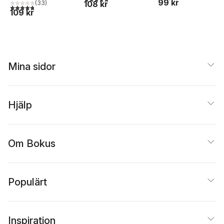
99 kr
(
33
)
108 kr
4,8
utav 5 stjärnor. Totalt antal röster:
109 kr
Mina sidor
Hjälp
Om Bokus
Populärt
Inspiration