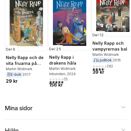
Del 12
Nelly Rapp och
vampyrernas bal
Del 25
Del 6
Martin Widmark
Nelly Rapp i
Nelly Rapp och de
Ljudbok
2015
drakens håla
vita fruarna på
(
15
)
4,2
utav 5 stjärnor. Tota
Martin Widmark
Lovlunda slott
Martin Widmark
39 kr
Inbunden
, 2024
E-bok
2017
(
1
)
29 kr
5,0
utav 5 stjärnor. Totalt antal röster:
156 kr
Mina sidor
Hjälp