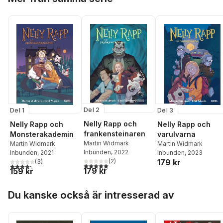
Del 2
Del 1
Del 3
Nelly Rapp och
Nelly Rapp och
Nelly Rapp och
frankensteinaren
Monsterakademin
varulvarna
Martin Widmark
Martin Widmark
Martin Widmark
Inbunden
, 2022
Inbunden
, 2021
Inbunden
, 2023
(
2
)
179 kr
(
3
)
5,0
utav 5 stjärnor. Totalt antal röster:
4,3
utav 5 stjärnor. Totalt antal röster:
179 kr
159 kr
Hoppa över listan
Du kanske också är intresserad av