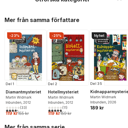
Hoppa över listan
Mer från samma författare
-23%
-25%
Nyhet
Del 35
Del 1
Del 2
Kidnapparmysteri
Diamantmysteriet
Hotellmysteriet
Martin Widmark
Martin Widmark
Martin Widmark
Inbunden
, 2026
Inbunden
, 2012
Inbunden
, 2012
189 kr
(
33
)
(
11
)
4,3
utav 5 stjärnor. Totalt antal röster:
4,8
utav 5 stjärnor. Totalt antal röster:
119 kr
119 kr
155 kr
159 kr
Hoppa över listan
Mer från samma serie