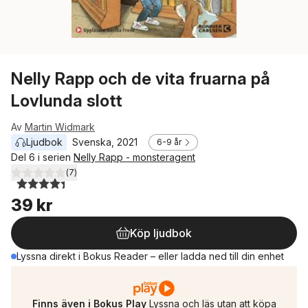
Nelly Rapp och de vita fruarna på
Lovlunda slott
Av
Martin Widmark
Ljudbok
Svenska
, 
2021
6-9 år
Del 6 i serien
Nelly Rapp - monsteragent
(
7
)
4,4
utav 5 stjärnor. Totalt antal röster:
39 kr
Köp ljudbok
Lyssna direkt i Bokus Reader – eller ladda ned till din enhet
Finns även i Bokus Play
Lyssna och läs utan att köpa