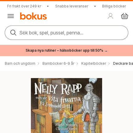
Fri frakt över 249 kr
•
Snabba leveranser
•
Billiga böcker
Sök bok, spel, pussel, penna...
Skapa nya rutiner – hälsoböcker upp till 50% →
Barn och ungdom
Barnböcker 6-9 år
Kapitelböcker
Deckare ba