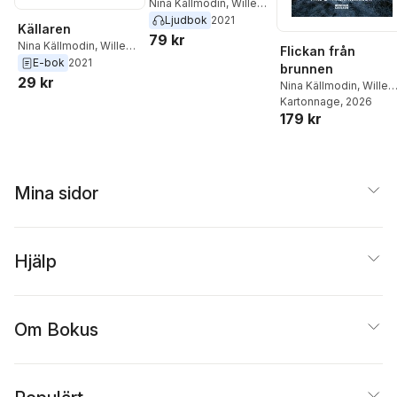
Nina Källmodin
,
Willem
Källmodin
Ljudbok
2021
Källaren
79 kr
Nina Källmodin
,
Willem
Flickan från
Källmodin
E-bok
2021
brunnen
29 kr
Nina Källmodin
,
Wille
Källmodin
Kartonnage
, 2026
179 kr
Mina sidor
Hjälp
Om Bokus