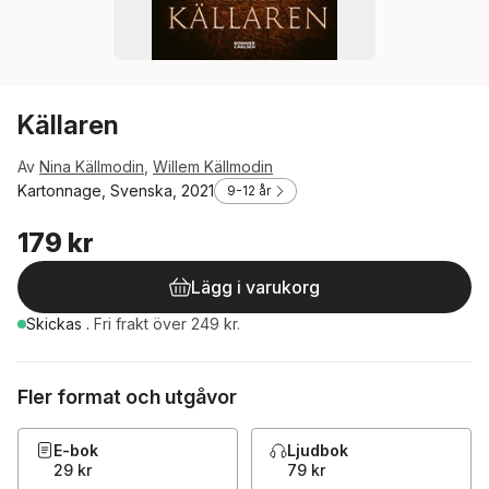
Källaren
Av
Nina Källmodin
,
Willem Källmodin
Kartonnage, Svenska, 2021
9-12 år
179 kr
Lägg i varukorg
Skickas
.
Fri frakt över 249 kr.
Fler format och utgåvor
E-bok
Ljudbok
29 kr
79 kr