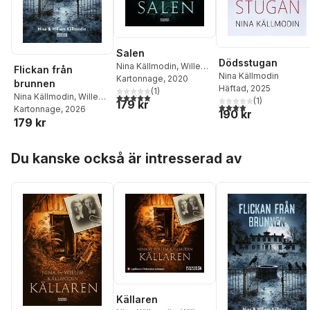
Salen
Dödsstugan
Nina Källmodin
,
Willem
Flickan från
Nina Källmodin
Källmodin
Kartonnage
, 2020
brunnen
Häftad
, 2025
(
1
)
5,0
utav 5 stjärnor. Totalt antal röster:
Nina Källmodin
,
Willem
(
1
)
179 kr
4,0
utav 5 stjärnor. Tota
Källmodin
Kartonnage
, 2026
190 kr
179 kr
Hoppa över listan
Du kanske också är intresserad av
Källaren