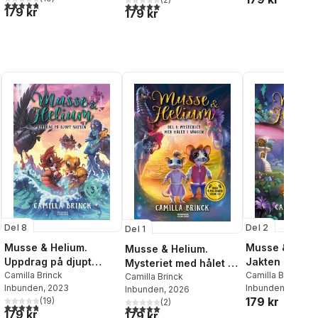
al röster:
4,8
utav 5 stjärnor. Totalt antal röster:
5,0
utav 5 stjärnor. Totalt antal röster:
179 kr
179 kr
Del 8
Del 2
Del 1
Musse & Helium.
Musse & Heliu
Musse & Helium.
Uppdrag på djupt
Jakten på gul
Mysteriet med hålet i
vatten
Camilla Brinck
Camilla Brinck
väggen
Camilla Brinck
Inbunden
, 2023
Inbunden
, 2025
Inbunden
, 2026
179 kr
(
19
)
(
2
)
al röster:
4,8
utav 5 stjärnor. Totalt antal röster:
5,0
utav 5 stjärnor. Totalt antal röster:
179 kr
179 kr