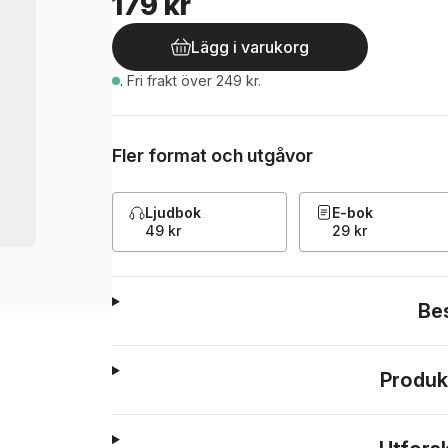
179 kr
Lägg i varukorg
.
Fri frakt över 249 kr.
Fler format och utgåvor
Ljudbok
E-bok
49 kr
29 kr
Be
Produk