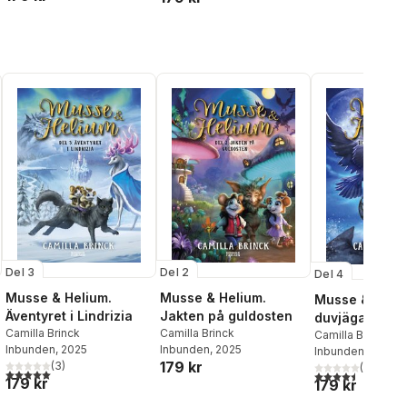
Del 3
Del 2
Del 4
Musse & Helium.
Musse & Helium.
Musse & Heliu
Äventyret i Lindrizia
Jakten på guldosten
duvjägarnas k
Camilla Brinck
Camilla Brinck
Camilla Brinck
Inbunden
, 2025
Inbunden
, 2025
Inbunden
, 2026
179 kr
(
3
)
(
2
)
al röster:
5,0
utav 5 stjärnor. Totalt antal röster:
4,5
utav 5 stjärnor.
179 kr
179 kr