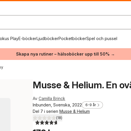
okus Play
E-böcker
Ljudböcker
Pocketböcker
Spel och pussel
Skapa nya rutiner – hälsoböcker upp till 50% →
sy
Musse & Helium. En ov
Av
Camilla Brinck
Inbunden, Svenska, 2022
6-9 år
Del 7 i serien
Musse & Helium
(
18
)
4,7
utav 5 stjärnor. Totalt antal röster: