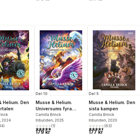
Del 10
Del 5
 Helium. Den
Musse & Helium.
Musse & Helium. Den
ortalen
Universums fyra
sista kampen
rinck
element
Camilla Brinck
Camilla Brinck
, 2024
Inbunden
, 2025
Inbunden
, 2020
14
)
(
1
)
(
63
)
stjärnor. Totalt antal röster:
5,0
utav 5 stjärnor. Totalt antal röster:
4,6
utav 5 stjärnor. Totalt ant
179 kr
177 kr