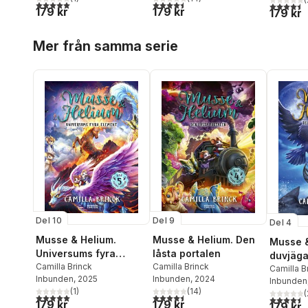
5,0
utav 5 stjärnor. Totalt antal röster:
4,5
utav 5 stjärnor. Totalt antal röster:
4,5
utav 5 
179 kr
179 kr
179 kr
Hoppa över listan
Mer från samma serie
Del 10
Del 9
Del 4
Musse & Helium.
Musse & Helium. Den
Musse &
Universums fyra
låsta portalen
duvjäga
element
Camilla Brinck
Camilla Brinck
Camilla B
Inbunden
, 2025
Inbunden
, 2024
Inbunden
(
1
)
(
14
)
(
5,0
utav 5 stjärnor. Totalt antal röster:
4,5
utav 5 stjärnor. Totalt antal röster:
4,5
utav 5 
179 kr
179 kr
179 kr