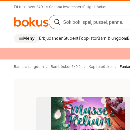
Fri frakt över 249 kr
•
Snabba leveranser
•
Billiga böcker
Sök bok, spel, pussel, penna...
Meny
Erbjudanden
Student
Topplistor
Barn & ungdom
B
Barn och ungdom
Barnböcker 6-9 år
Kapitelböcker
Fanta