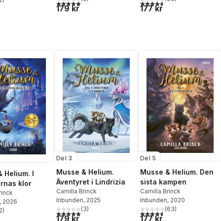
5,0
utav 5 stjärnor. Totalt antal röster:
4,6
utav 5 stjärnor. Totalt ant
stjärnor. Totalt antal röster:
179 kr
177 kr
Del 3
Del 5
Musse & Helium.
Musse & Helium. Den
 Helium. I
Äventyret i Lindrizia
sista kampen
rnas klor
Camilla Brinck
Camilla Brinck
rinck
Inbunden
, 2025
Inbunden
, 2020
, 2026
(
3
)
(
63
)
2
)
5,0
utav 5 stjärnor. Totalt antal röster:
4,6
utav 5 stjärnor. Totalt ant
stjärnor. Totalt antal röster:
179 kr
177 kr