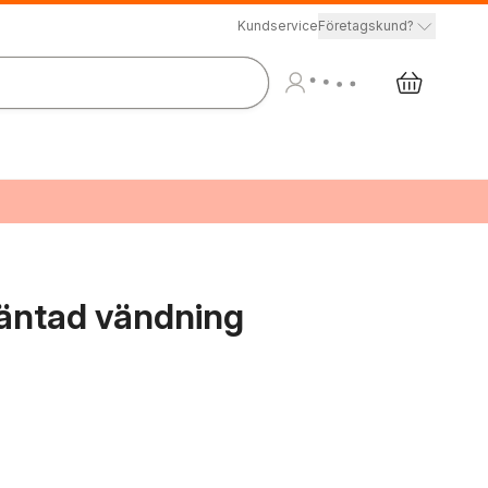
Kundservice
Företagskund?
äntad vändning