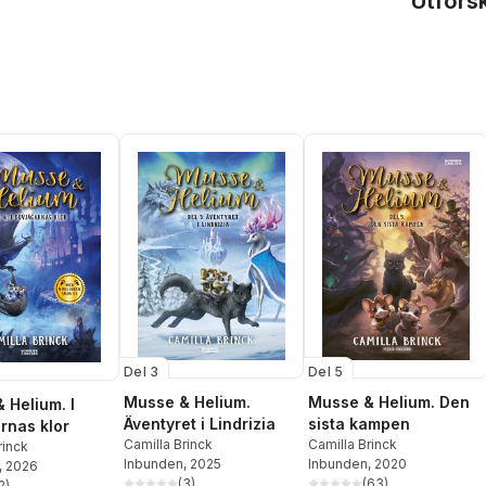
Utfors
Del 3
Del 5
Musse & Helium.
Musse & Helium. Den
 Helium. I
Äventyret i Lindrizia
sista kampen
rnas klor
Camilla Brinck
Camilla Brinck
rinck
Inbunden
, 2025
Inbunden
, 2020
, 2026
(
3
)
(
63
)
2
)