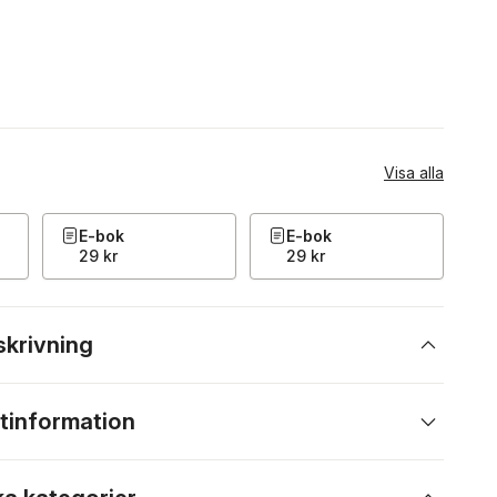
Visa alla
E-bok
E-bok
29 kr
29 kr
skrivning
tinformation