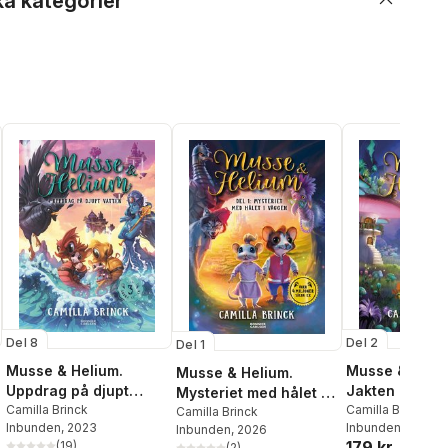
ka kategorier
Del 8
Del 2
Del 1
Musse & Helium.
Musse & Heliu
Musse & Helium.
Uppdrag på djupt
Jakten på gul
Mysteriet med hålet i
vatten
Camilla Brinck
Camilla Brinck
väggen
Camilla Brinck
Inbunden
, 2023
Inbunden
, 2025
Inbunden
, 2026
179 kr
(
19
)
(
2
)