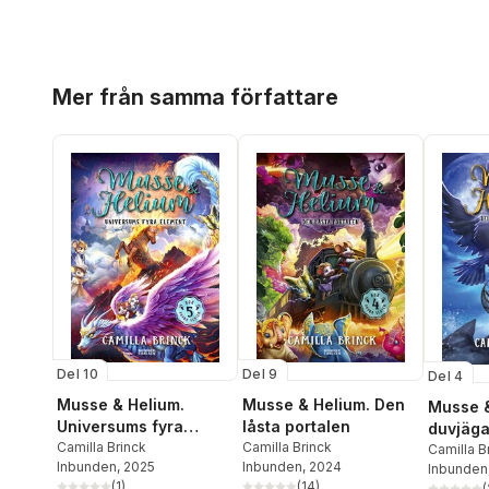
Hoppa över listan
Mer från samma författare
Del 10
Del 9
Del 4
Musse & Helium.
Musse & Helium. Den
Musse &
Universums fyra
låsta portalen
duvjäga
element
Camilla Brinck
Camilla Brinck
Camilla B
Inbunden
, 2025
Inbunden
, 2024
Inbunden
(
1
)
(
14
)
(