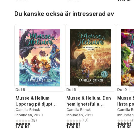
Hoppa över listan
Du kanske också är intresserad av
Del 8
Del 6
Del 9
Musse & Helium.
Musse & Helium. Den
Musse &
Uppdrag på djupt
hemlighetsfulla
låsta p
vatten
Camilla Brinck
världen
Camilla Brinck
Camilla B
Inbunden
, 2023
Inbunden
, 2021
Inbunden
(
19
)
(
47
)
(
4,8
utav 5 stjärnor. Totalt antal röster:
4,5
utav 5 stjärnor. Totalt antal röster:
4,5
utav 5 
179 kr
179 kr
179 kr