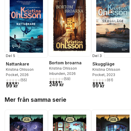
Del 5
Del 3
Bortom broarna
Nattankare
Skuggläge
Kristina Ohlsson
Kristina Ohlsson
Kristina Ohlsson
Inbunden
, 2026
Pocket
, 2026
Pocket
, 2023
(
59
)
(
55
)
(
61
)
4,4
utav 5 stjärnor. Totalt antal röster:
4,4
utav 5 stjärnor. Totalt antal röster:
3,8
utav 5 stjärnor. Tota
249 kr
99 kr
99 kr
Hoppa över listan
Mer från samma serie