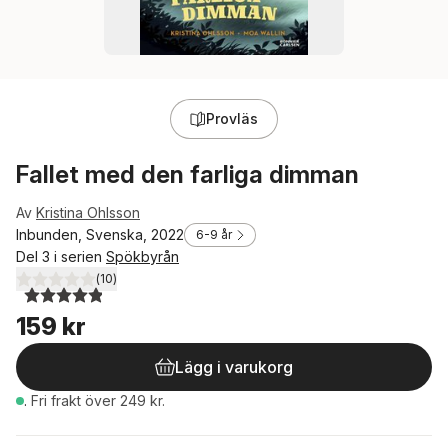
Provläs
Fallet med den farliga dimman
Av
Kristina Ohlsson
Inbunden, Svenska, 2022
6-9 år
Del 3 i serien
Spökbyrån
(
10
)
4,9
utav 5 stjärnor. Totalt antal röster:
159 kr
Lägg i varukorg
.
Fri frakt över 249 kr.