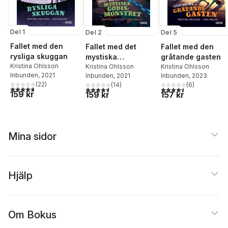
Del 1
Del 2
Del 5
Fallet med den
Fallet med det
Fallet med den
rysliga skuggan
mystiska
gråtande gasten
Kristina Ohlsson
godismonstret
Kristina Ohlsson
Kristina Ohlsson
Inbunden
, 2021
Inbunden
, 2021
Inbunden
, 2023
(
22
)
(
14
)
(
6
)
4,7
utav 5 stjärnor. Totalt antal röster:
4,6
utav 5 stjärnor. Totalt antal röster:
4,5
utav 5 stjärnor. Tota
159 kr
159 kr
157 kr
Mina sidor
Hjälp
Om Bokus