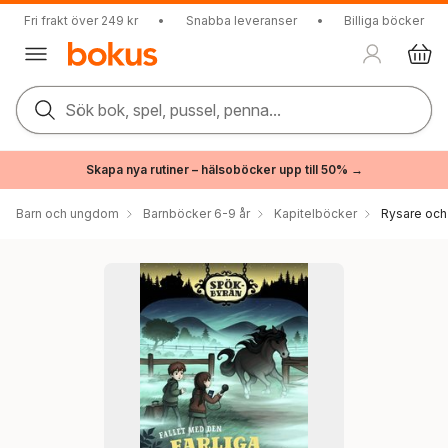
Fri frakt över 249 kr
•
Snabba leveranser
•
Billiga böcker
Sök bok, spel, pussel, penna...
Skapa nya rutiner – hälsoböcker upp till 50% →
Barn och ungdom
Barnböcker 6-9 år
Kapitelböcker
Rysare och