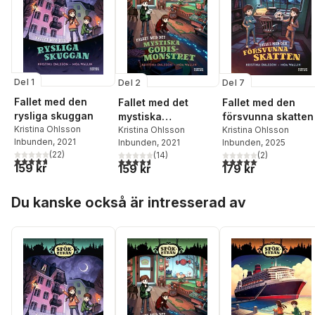
Del 1
Del 2
Del 7
Fallet med den
Fallet med det
Fallet med den
rysliga skuggan
mystiska
försvunna skatten
Kristina Ohlsson
godismonstret
Kristina Ohlsson
Kristina Ohlsson
Inbunden
, 2021
Inbunden
, 2021
Inbunden
, 2025
(
22
)
(
14
)
(
2
)
4,7
utav 5 stjärnor. Totalt antal röster:
4,6
utav 5 stjärnor. Totalt antal röster:
5,0
utav 5 stjärnor. Tota
159 kr
159 kr
179 kr
Hoppa över listan
Du kanske också är intresserad av