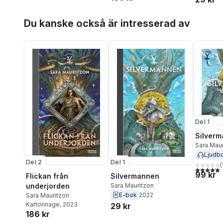
Hoppa över listan
Du kanske också är intresserad av
Del 1
Silver
Sara Maur
Ljudb
Del 2
Del 1
(
5,0
utav 5 
99 kr
Flickan från
Silvermannen
underjorden
Sara Mauritzon
E-bok
2022
Sara Mauritzon
Kartonnage
, 2023
29 kr
186 kr