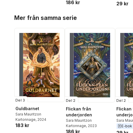
186 kr
29 kr
Hoppa över listan
Mer från samma serie
Del 3
Del 2
Del 2
Guldbarnet
Flickan från
Flickan
Sara Mauritzon
underjorden
underjo
Kartonnage
, 2024
Sara Mauritzon
Sara Maur
183 kr
Kartonnage
, 2023
E-bok
186 kr
29 kr