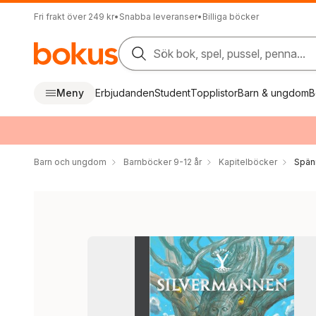
Fri frakt över 249 kr
•
Snabba leveranser
•
Billiga böcker
Sök bok, spel, pussel, penna...
Meny
Erbjudanden
Student
Topplistor
Barn & ungdom
B
Barn och ungdom
Barnböcker 9-12 år
Kapitelböcker
Spän