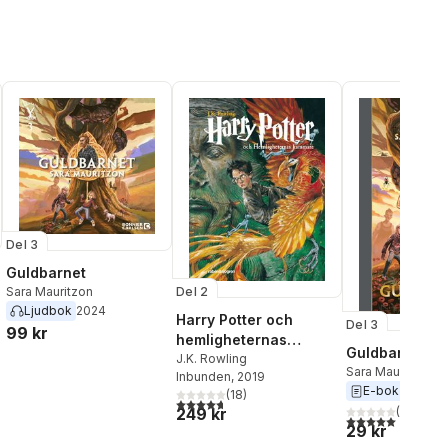
Del 3
Guldbarnet
Del 2
Sara Mauritzon
Ljudbok
2024
Harry Potter och
Del 3
99 kr
hemligheternas
Guldbarnet
kammare
J.K. Rowling
al röster:
Sara Mauritzon
Inbunden
, 2019
E-bok
2024
(
18
)
4,7
utav 5 stjärnor. Totalt antal röster:
249 kr
(
1
)
5,0
utav 5 stjärnor.
29 kr