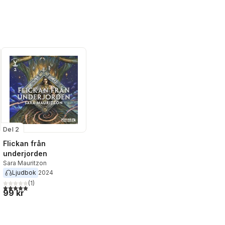
Del 2
Flickan från
underjorden
Sara Mauritzon
Ljudbok
2024
(
1
)
5,0
utav 5 stjärnor. Totalt antal röster:
99 kr