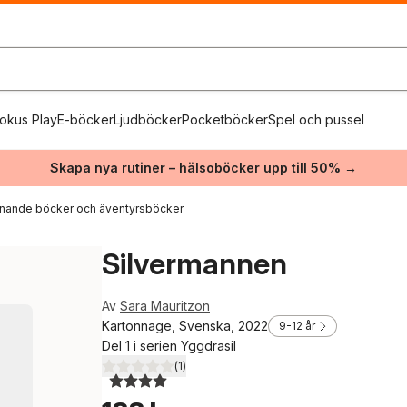
okus Play
E-böcker
Ljudböcker
Pocketböcker
Spel och pussel
Skapa nya rutiner – hälsoböcker upp till 50% →
nande böcker och äventyrsböcker
Silvermannen
Av
Sara Mauritzon
Kartonnage, Svenska, 2022
9-12 år
Del 1 i serien
Yggdrasil
(
1
)
4,0
utav 5 stjärnor. Totalt antal röster: