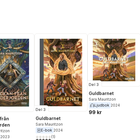
Del 3
Guldbarnet
Sara Mauritzon
Ljudbok
2024
Del 3
99 kr
Guldbarnet
 från
Sara Mauritzon
rden
E-bok
2024
itzon
2023
(
1
)
5,0
utav 5 stjärnor. Totalt antal röster: