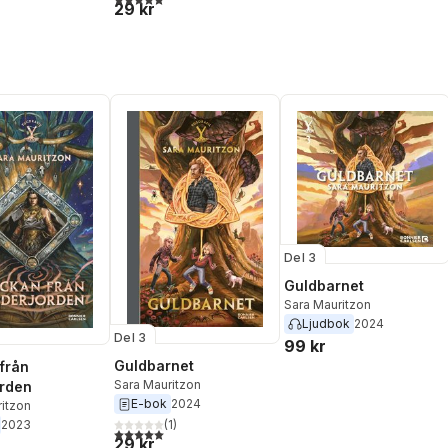
29 kr
Del 3
Guldbarnet
Sara Mauritzon
Ljudbok
2024
Del 3
99 kr
Guldbarnet
 från
Sara Mauritzon
rden
E-bok
2024
itzon
2023
(
1
)
5,0
utav 5 stjärnor. Totalt antal röster:
29 kr