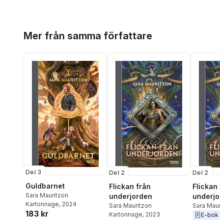
Hoppa över listan
Mer från samma författare
Del 3
Del 2
Del 2
Guldbarnet
Flickan från
Flickan
Sara Mauritzon
underjorden
underjo
Kartonnage
, 2024
Sara Mauritzon
Sara Maur
183 kr
Kartonnage
, 2023
E-bok