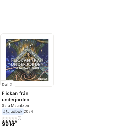
Del 2
Flickan från
underjorden
Sara Mauritzon
Ljudbok
2024
(
1
)
5,0
utav 5 stjärnor. Totalt antal röster:
99 kr