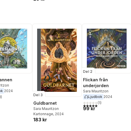
Del 2
mannen
Flickan från
itzon
underjorden
ok
2024
Sara Mauritzon
Del 3
Ljudbok
2024
1
)
stjärnor. Totalt antal röster:
(
1
)
Guldbarnet
5,0
utav 5 stjärnor. Totalt ant
99 kr
Sara Mauritzon
Kartonnage
, 2024
183 kr