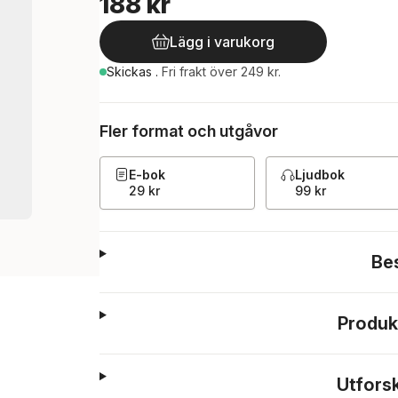
188 kr
Lägg i varukorg
Skickas
.
Fri frakt över 249 kr.
Fler format och utgåvor
E-bok
Ljudbok
29 kr
99 kr
Be
Produk
Utfors