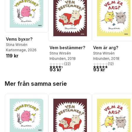
Vems byxor?
Stina Wirsén
Vem bestämmer?
Vem är arg?
Kartonnage
, 2026
Stina Wirsén
Stina Wirsén
119 kr
Inbunden
, 2018
Inbunden
, 2018
(
22
)
(
12
)
4,4
utav 5 stjärnor. Totalt antal röster:
4,8
utav 5 stjärnor. Tota
93 kr
93 kr
Hoppa över listan
Mer från samma serie