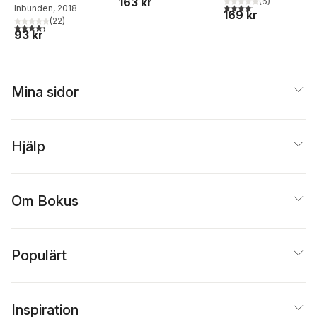
163 kr
(
6
)
4,2
utav 5 stjärnor. Tota
Inbunden
, 2018
169 kr
(
22
)
4,4
utav 5 stjärnor. Totalt antal röster:
93 kr
Mina sidor
Hjälp
Om Bokus
Populärt
Inspiration