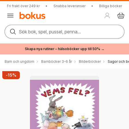
Fri frakt över 249 kr
•
Snabba leveranser
•
Billiga böcker
Sök bok, spel, pussel, penna...
Skapa nya rutiner – hälsoböcker upp till 50% →
Barn och ungdom
Barnböcker 3-6 år
Bilderböcker
Sagor och be
-15%