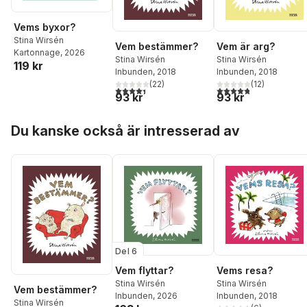
Vems byxor?
Stina Wirsén
Vem bestämmer?
Vem är arg?
Kartonnage
, 2026
Stina Wirsén
Stina Wirsén
119 kr
Inbunden
, 2018
Inbunden
, 2018
(
22
)
(
12
)
4,4
utav 5 stjärnor. Totalt antal röster:
4,8
utav 5 stjärnor. Tota
93 kr
93 kr
Hoppa över listan
Du kanske också är intresserad av
Del 6
Vems resa?
Vem flyttar?
Stina Wirsén
Stina Wirsén
Vem bestämmer?
Inbunden
, 2018
Inbunden
, 2026
Stina Wirsén