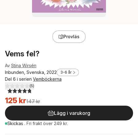
Provläs
Vems fel?
Av
Stina Wirsén
Inbunden, Svenska, 2022
3-6 år
Del 6 i serien
Vemböckerna
(
5
)
4,8
utav 5 stjärnor. Totalt antal röster:
125 kr
147 kr
Lägg i varukorg
Skickas
.
Fri frakt över 249 kr.