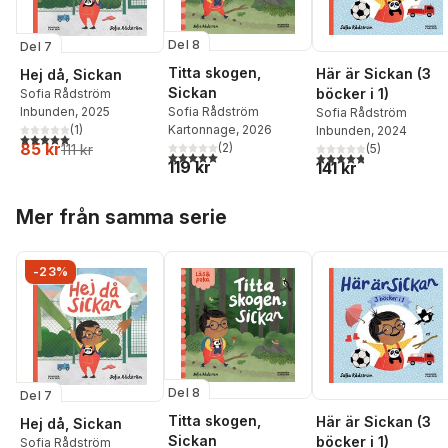
Del 8
Del 7
Titta skogen,
Här är Sickan (3
Hej då, Sickan
Sickan
böcker i 1)
Sofia Rådström
Sofia Rådström
Inbunden
, 2025
Sofia Rådström
Kartonnage
, 2026
(
1
)
Inbunden
, 2024
5,0
utav 5 stjärnor. Totalt antal röster:
85 kr
(
2
)
(
5
)
111 kr
5,0
utav 5 stjärnor. Totalt antal röster:
4,8
utav 5 stjärnor. Tota
119 kr
141 kr
Hoppa över listan
Mer från samma serie
-23%
Del 8
Del 7
Titta skogen,
Här är Sickan (3
Hej då, Sickan
Sickan
böcker i 1)
Sofia Rådström