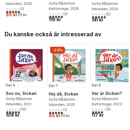
Sofia Rådström
Inbunden
, 2025
Sofia Rådström
Kartonnage
, 2026
(
1
)
Inbunden
, 2024
5,0
utav 5 stjärnor. Totalt antal röster:
85 kr
(
2
)
(
5
)
111 kr
5,0
utav 5 stjärnor. Totalt antal röster:
4,8
utav 5 stjärnor. Tota
119 kr
141 kr
Hoppa över listan
Du kanske också är intresserad av
-23%
Del 6
Del 4
Del 7
Var är Sickan?
Sov nu, Sickan
Hej då, Sickan
Sofia Rådström
Sofia Rådström
Sofia Rådström
Kartonnage
, 2023
Inbunden
, 2021
Inbunden
, 2025
(
5
)
(
10
)
(
1
)
4,2
utav 5 stjärnor. Tota
4,9
utav 5 stjärnor. Totalt antal röster:
5,0
utav 5 stjärnor. Totalt antal röster:
117 kr
109 kr
85 kr
111 kr