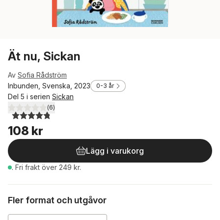
Ät nu, Sickan
Av
Sofia Rådström
Inbunden, Svenska, 2023
0-3 år
Del 5 i serien
Sickan
(
6
)
4,8
utav 5 stjärnor. Totalt antal röster:
108 kr
Lägg i varukorg
.
Fri frakt över 249 kr.
Fler format och utgåvor