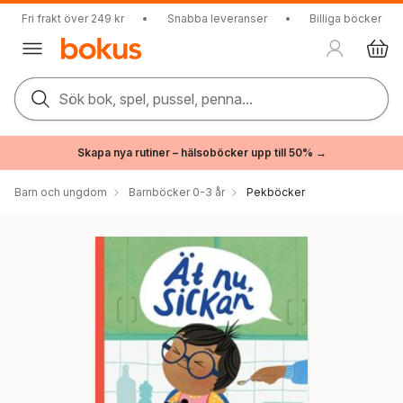
Fri frakt över 249 kr
•
Snabba leveranser
•
Billiga böcker
Sök bok, spel, pussel, penna...
Skapa nya rutiner – hälsoböcker upp till 50% →
Barn och ungdom
Barnböcker 0-3 år
Pekböcker