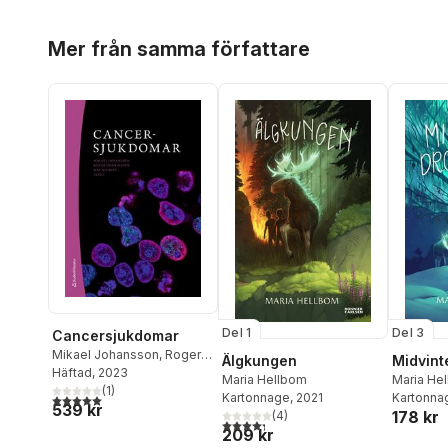
Hoppa över listan
Mer från samma författare
Del 1
Del 3
Cancersjukdomar
Mikael Johansson
,
Roger
Älgkungen
Midvint
Henriksson
Häftad
, 2023
,
Mef Nilbert
,
Maria Hellbom
Maria He
Eva Angenete
(
1
)
,
Urban
Kartonnage
, 2021
Kartonna
5,0
utav 5 stjärnor. Totalt antal röster:
539 kr
Arnelo
,
Bertil Axelsson
,
178 kr
(
4
)
4,3
utav 5 stjärnor. Totalt antal röster:
Svetlana Bajalica
209 kr
Lagercrantz
,
Kjell