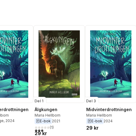
Del 1
Del 3
erdrottningen
Älgkungen
Midvinterdrottningen
llbom
Maria Hellbom
Maria Hellbom
ge
, 2024
E-bok
2021
E-bok
2024
29 kr
(
1
)
3,0
utav 5 stjärnor. Totalt antal röster:
29 kr