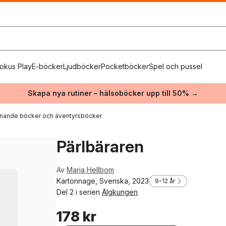
okus Play
E-böcker
Ljudböcker
Pocketböcker
Spel och pussel
Skapa nya rutiner – hälsoböcker upp till 50% →
nande böcker och äventyrsböcker
Pärlbäraren
Av
Maria Hellbom
Kartonnage, Svenska, 2023
9-12 år
Del 2 i serien
Älgkungen
178 kr