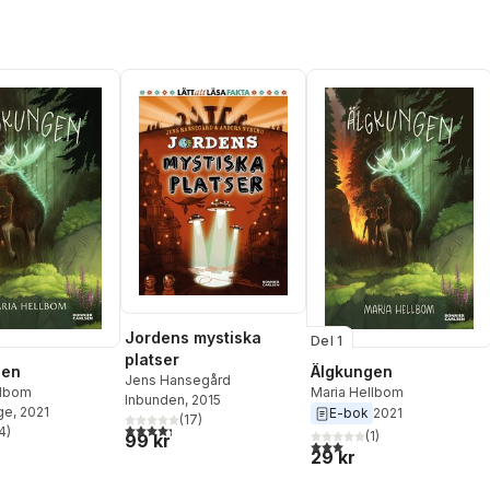
Jordens mystiska
Del 1
platser
gen
Älgkungen
Jens Hansegård
llbom
Maria Hellbom
Inbunden
, 2015
ge
, 2021
E-bok
2021
(
17
)
4,3
utav 5 stjärnor. Totalt antal röster:
4
)
(
1
)
99 kr
stjärnor. Totalt antal röster:
3,0
utav 5 stjärnor. Totalt ant
29 kr