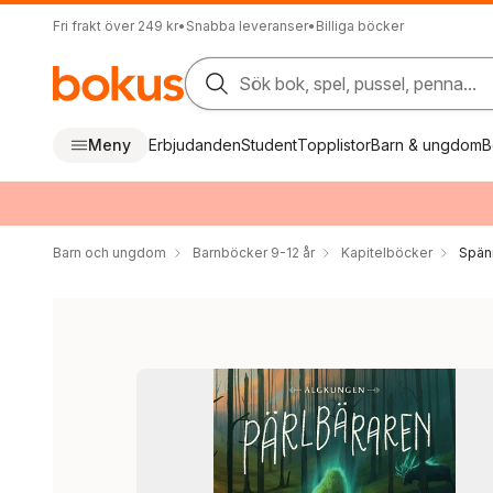
Fri frakt över 249 kr
•
Snabba leveranser
•
Billiga böcker
Sök bok, spel, pussel, penna...
Meny
Erbjudanden
Student
Topplistor
Barn & ungdom
B
Barn och ungdom
Barnböcker 9-12 år
Kapitelböcker
Spän