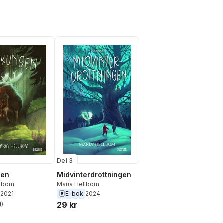
Del 3
gen
Midvinterdrottningen
llbom
Maria Hellbom
2021
E-bok
2024
29 kr
1
)
stjärnor. Totalt antal röster: