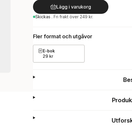
Lägg i varukorg
Skickas
.
Fri frakt över 249 kr.
Fler format och utgåvor
E-bok
29 kr
Be
Produk
Utfors