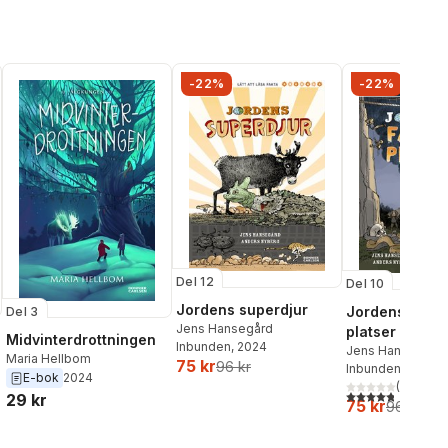
-22%
-22%
Del 12
Del 10
Jordens superdjur
Jordens farli
Del 3
Jens Hansegård
platser
Midvinterdrottningen
Inbunden
, 2024
Jens Hansegård
Maria Hellbom
75 kr
96 kr
Inbunden
, 2022
E-bok
2024
(
6
)
4,8
utav 5 stjärnor
29 kr
75 kr
96 kr
al röster: