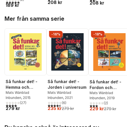
208 kr
5,0
utav 5 stjärnor. Totalt antal röster:
208 kr
189 kr
Hoppa över listan
Mer från samma serie
-16%
-18%
Så funkar det! -
Så funkar det! -
Så funkar det! -
Jorden i universum
Hemma och
Fordon och
Mats Wänblad
runtomkring
Mats Wänblad
farkoster
Mats Wänblad
Inbunden
, 2021
Inbunden
, 2015
Inbunden
, 2019
(
6
)
(
27
)
(
2
)
4,5
utav 5 stjärnor. Totalt antal röster:
4,1
utav 5 stjärnor. Totalt antal röster:
3,0
utav 5 stjärnor. Tota
235 kr
279 kr
229 kr
279 kr
279 kr
Hoppa över listan