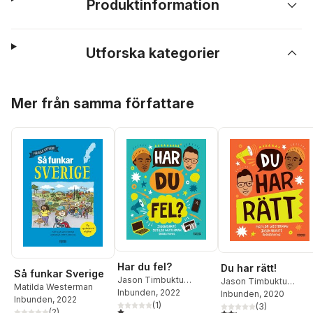
Produktinformation
Utforska kategorier
Hoppa över listan
Mer från samma författare
Har du fel?
Du har rätt!
Så funkar Sverige
Jason Timbuktu
Jason Timbuktu
Matilda Westerman
Diakité
Inbunden
,
Matilda
, 2022
Diakité
Inbunden
,
Matilda
, 2020
Inbunden
, 2022
Westerman
(
1
)
Westerman
(
3
)
1,0
utav 5 stjärnor. Totalt antal röster:
(
2
)
2,3
utav 5 stjärnor. Tota