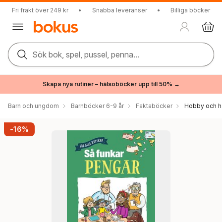
Fri frakt över 249 kr
•
Snabba leveranser
•
Billiga böcker
Sök bok, spel, pussel, penna...
Skapa nya rutiner – hälsoböcker upp till 50% →
Barn och ungdom
Barnböcker 6-9 år
Faktaböcker
Hobby och h
-16%