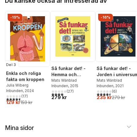
Du kanske också är intresserad av
-19%
-16%
Del 3
Så funkar det! -
Så funkar det! -
Enkla och roliga
Jorden i universu
Hemma och
fakta om kroppen
Mats Wänblad
runtomkring
Mats Wänblad
Julia Wiberg
Inbunden
, 2021
Inbunden
, 2015
Inbunden
, 2024
(
6
)
(
27
)
4,5
utav 5 stjärnor. Tota
4,1
utav 5 stjärnor. Totalt antal röster:
(
17
)
235 kr
279 kr
279 kr
4,6
utav 5 stjärnor. Totalt antal röster:
129 kr
159 kr
Mina sidor