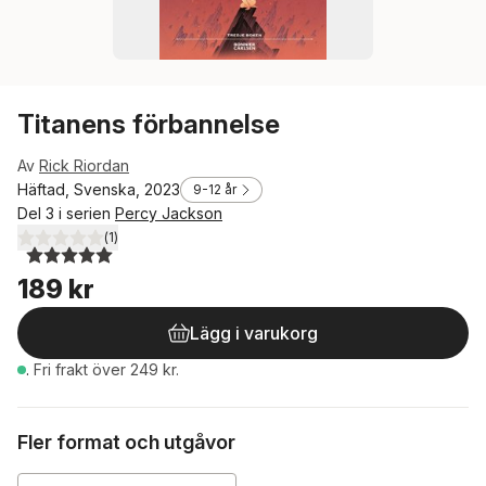
Titanens förbannelse
Av
Rick Riordan
Häftad, Svenska, 2023
9-12 år
Del 3 i serien
Percy Jackson
(
1
)
5,0
utav 5 stjärnor. Totalt antal röster:
189 kr
Lägg i varukorg
.
Fri frakt över 249 kr.
Fler format och utgåvor