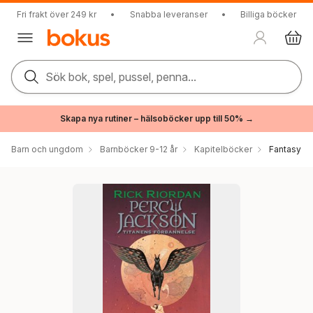
Fri frakt över 249 kr
•
Snabba leveranser
•
Billiga böcker
Sök bok, spel, pussel, penna...
Skapa nya rutiner – hälsoböcker upp till 50% →
Barn och ungdom
Barnböcker 9-12 år
Kapitelböcker
Fantasy