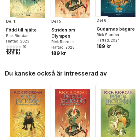
Del 6
Del 1
Del 5
Gudarnas bägare
Född till hjälte
Striden om
Rick Riordan
Rick Riordan
Olympen
Häftad
, 2024
Häftad
, 2023
Rick Riordan
189 kr
(
9
)
Häftad
, 2023
4,6
utav 5 stjärnor. Totalt antal röster:
189 kr
189 kr
Hoppa över listan
Du kanske också är intresserad av