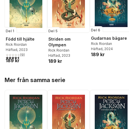
Del 6
Del 1
Del 5
Gudarnas bägare
Född till hjälte
Striden om
Rick Riordan
Rick Riordan
Olympen
Häftad
, 2024
Häftad
, 2023
Rick Riordan
189 kr
(
9
)
Häftad
, 2023
4,6
utav 5 stjärnor. Totalt antal röster:
189 kr
189 kr
Hoppa över listan
Mer från samma serie