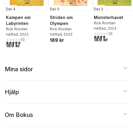
Del 4
Del 5
Del 2
Kampen om
Striden om
Monsterhavet
Labyrinten
Olympen
Rick Riordan
Häftad
, 2023
Rick Riordan
Rick Riordan
(
1
)
Häftad
, 2023
Häftad
, 2023
4,0
utav 5 stjärnor. Tota
189 kr
189 kr
(
1
)
5,0
utav 5 stjärnor. Totalt antal röster:
189 kr
Mina sidor
Hjälp
Om Bokus