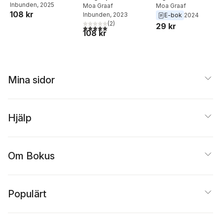
Inbunden
, 2025
Moa Graaf
Moa Graaf
108 kr
Inbunden
, 2023
E-bok
2024
(
2
)
29 kr
5,0
utav 5 stjärnor. Totalt antal röster:
108 kr
Mina sidor
Hjälp
Om Bokus
Populärt