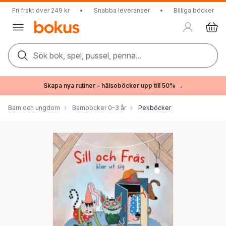
Fri frakt över 249 kr
•
Snabba leveranser
•
Billiga böcker
Sök bok, spel, pussel, penna...
Skapa nya rutiner – hälsoböcker upp till 50% →
Barn och ungdom
Barnböcker 0-3 år
Pekböcker