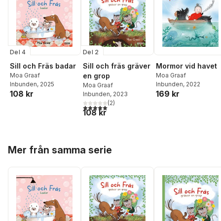
Del 4
Del 2
Sill och Fräs badar
Sill och fräs gräver
Mormor vid havet
Moa Graaf
en grop
Moa Graaf
Inbunden
, 2025
Inbunden
, 2022
Moa Graaf
108 kr
169 kr
Inbunden
, 2023
(
2
)
5,0
utav 5 stjärnor. Totalt antal röster:
108 kr
Hoppa över listan
Mer från samma serie