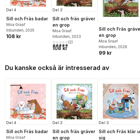
Del 4
Del 2
Sill och Fräs badar
Sill och fräs gräver
Moa Graaf
en grop
Sill och Fräs gräv
Inbunden
, 2025
Moa Graaf
en grop
108 kr
Inbunden
, 2023
Moa Graaf
(
2
)
5,0
utav 5 stjärnor. Totalt antal röster:
Inbunden
, 2026
108 kr
99 kr
Hoppa över listan
Du kanske också är intresserad av
Del 4
Del 2
Del 3
Sill och Fräs badar
Sill och fräs gräver
Sill och Fräs klär u
Moa Graaf
en grop
sig