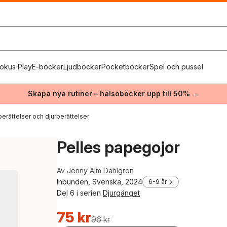
okus Play
E-böcker
Ljudböcker
Pocketböcker
Spel och pussel
Skapa nya rutiner – hälsoböcker upp till 50% →
berättelser och djurberättelser
Pelles papegojor
Av
Jenny Alm Dahlgren
Inbunden, Svenska, 2024
6-9 år
Del 6 i serien
Djurgänget
75 kr
96 kr