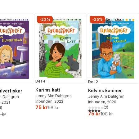
-22%
-25%
Del 4
Del 2
Karims katt
Kelvins kaniner
ilverfiskar
Jenny Alm Dahlgren
Jenny Alm Dahlgren
m Dahlgren
Inbunden
, 2022
Inbunden
, 2020
, 2021
75 kr
96 kr
(
2
)
1
)
4,0
utav 5 stjärnor. Totalt ant
stjärnor. Totalt antal röster:
75 kr
100 kr
 kr