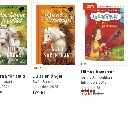
-25%
Del 1
Del 4
Hilmas hamstrar
rna för alltid
Du är en ängel
Jenny Alm Dahlgren
enbrant
Sofie Sarenbrant
Inbunden
, 2019
, 2024
Inbunden
, 2025
(
3
)
4,7
utav 5 stjärnor. Totalt ant
174 kr
1
)
75 kr
100 kr
stjärnor. Totalt antal röster: