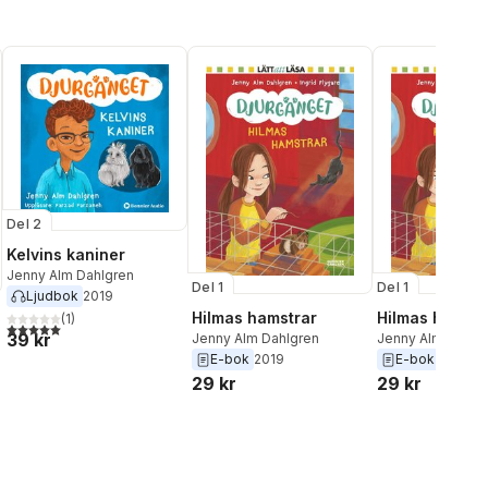
Del 2
Kelvins kaniner
Jenny Alm Dahlgren
Del 1
Del 1
Ljudbok
2019
Hilmas hamstrar
Hilmas hamstr
(
1
)
5,0
utav 5 stjärnor. Totalt antal röster:
39 kr
Jenny Alm Dahlgren
Jenny Alm Dahlg
E-bok
2019
E-bok
2019
29 kr
29 kr
al röster: