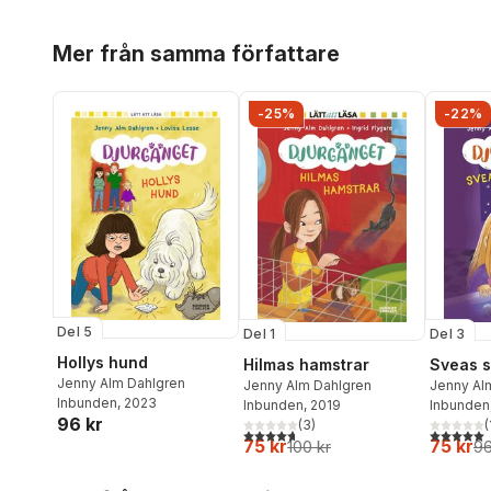
Hoppa över listan
Mer från samma författare
-25%
-22%
Del 5
Del 1
Del 3
Hollys hund
Hilmas hamstrar
Sveas s
Jenny Alm Dahlgren
Jenny Alm Dahlgren
Jenny Al
Inbunden
, 2023
Inbunden
, 2019
Inbunden
96 kr
(
3
)
(
4,7
utav 5 stjärnor. Totalt antal röster:
5,0
utav 5 
75 kr
75 kr
100 kr
96
Hoppa över listan