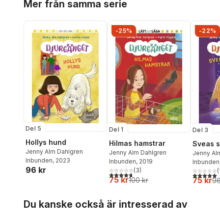
Mer från samma serie
-25%
-22%
Del 5
Del 1
Del 3
Hollys hund
Hilmas hamstrar
Sveas s
Jenny Alm Dahlgren
Jenny Alm Dahlgren
Jenny Al
Inbunden
, 2023
Inbunden
, 2019
Inbunden
96 kr
(
3
)
(
4,7
utav 5 stjärnor. Totalt antal röster:
5,0
utav 5 
75 kr
75 kr
100 kr
96
Hoppa över listan
Du kanske också är intresserad av