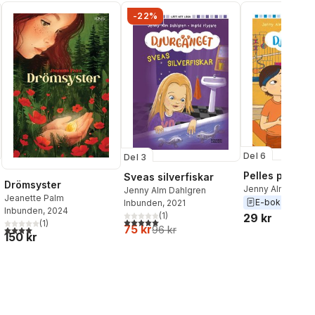
-22%
Del 6
Del 3
Pelles papego
Sveas silverfiskar
Drömsyster
Jenny Alm Dahlg
Jenny Alm Dahlgren
Jeanette Palm
E-bok
2024
Inbunden
, 2021
Inbunden
, 2024
(
1
)
29 kr
al röster:
5,0
utav 5 stjärnor. Totalt antal röster:
(
1
)
75 kr
4,0
utav 5 stjärnor. Totalt antal röster:
96 kr
150 kr