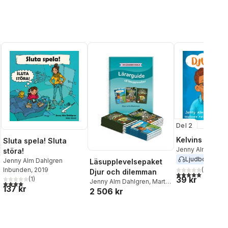
Del 2
Kelvins kanine
Sluta spela! Sluta
Jenny Alm Dahlg
störa!
Ljudbok
2019
Jenny Alm Dahlgren
Läsupplevelsepaket
(
1
)
Inbunden
, 2019
Djur och dilemman
5,0
utav 5 stjärnor.
39 kr
(
1
)
Jenny Alm Dahlgren
,
Martin
4,0
utav 5 stjärnor. Totalt antal röster:
137 kr
2 506 kr
Widmark
,
Camilla Ceder
,
Jonna Bruce
,
Tarja Alatalo
al röster: