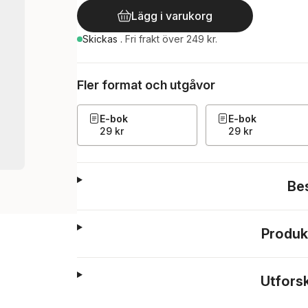
Lägg i varukorg
Skickas
.
Fri frakt över 249 kr.
Fler format och utgåvor
E-bok
E-bok
29 kr
29 kr
Be
Produk
Utfors