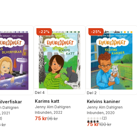
-22%
-25%
Del 4
Del 2
Karims katt
Kelvins kaniner
ilverfiskar
Jenny Alm Dahlgren
Jenny Alm Dahlgren
m Dahlgren
Inbunden
, 2022
Inbunden
, 2020
, 2021
75 kr
96 kr
(
2
)
1
)
4,0
utav 5 stjärnor. Totalt ant
stjärnor. Totalt antal röster:
75 kr
100 kr
 kr