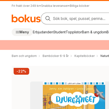
Fri frakt över 249 kr
•
Snabba leveranser
•
Billiga böcker
Sök bok, spel, pussel, penna...
Meny
Erbjudanden
Student
Topplistor
Barn & ungdom
B
Barn och ungdom
Barnböcker 6-9 år
Kapitelböcker
Natur
-22%