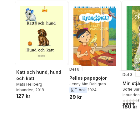
Del 6
Katt och hund, hund
Del 3
Pelles papegojor
och katt
Min stjä
Jenny Alm Dahlgren
Mats Hellberg
Sofie Sar
E-bok
2024
Inbunden
, 2018
Inbunden
127 kr
29 kr
(
4,0
utav 5 
180 kr