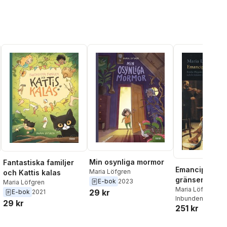
Min osynliga mormor
Fantastiska familjer
Emancipation
Maria Löfgren
och Kattis kalas
gränser : Emil
E-bok
2023
Maria Löfgren
Flygare-Carlé
Maria Löfgren
29 kr
E-bok
2021
Inbunden
, 2004
1840-talsrom
29 kr
251 kr
kvinn