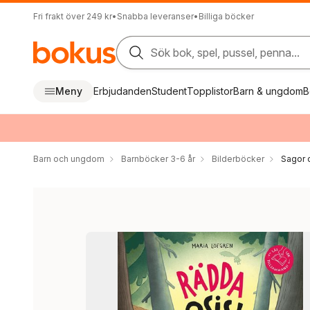
Fri frakt över 249 kr
•
Snabba leveranser
•
Billiga böcker
Sök bok, spel, pussel, penna...
Meny
Erbjudanden
Student
Topplistor
Barn & ungdom
B
Barn och ungdom
Barnböcker 3-6 år
Bilderböcker
Sagor 