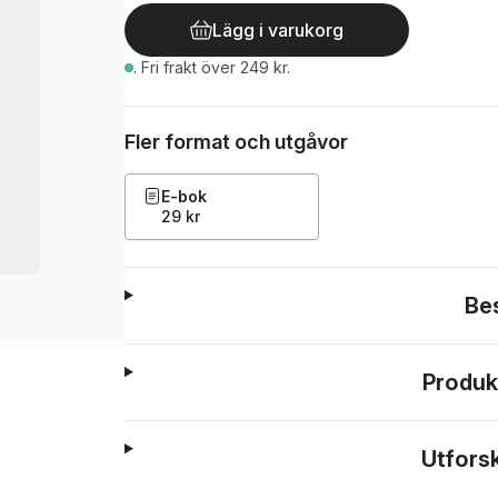
Lägg i varukorg
.
Fri frakt över 249 kr.
Fler format och utgåvor
E-bok
29 kr
Be
Produk
Utfors