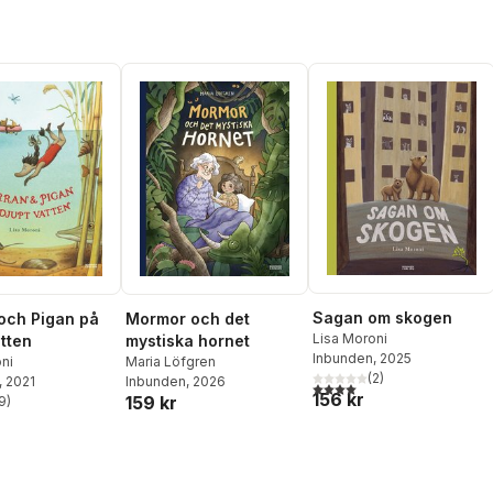
Sagan om skogen
och Pigan på
Mormor och det
Lisa Moroni
atten
mystiska hornet
Inbunden
, 2025
ni
Maria Löfgren
(
2
)
, 2021
Inbunden
, 2026
4,0
utav 5 stjärnor. Totalt ant
156 kr
159 kr
9
)
stjärnor. Totalt antal röster: