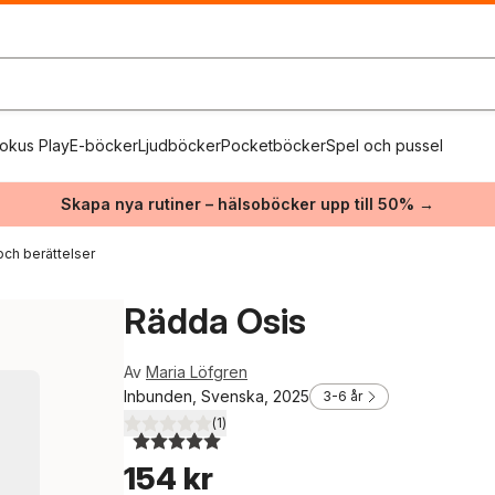
okus Play
E-böcker
Ljudböcker
Pocketböcker
Spel och pussel
Skapa nya rutiner – hälsoböcker upp till 50% →
och berättelser
Rädda Osis
Av
Maria Löfgren
Inbunden, Svenska, 2025
3-6 år
(
1
)
5,0
utav 5 stjärnor. Totalt antal röster:
154 kr