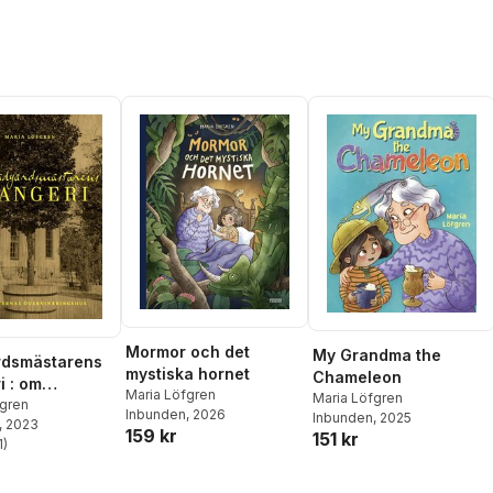
Mormor och det
My Grandma the
rdsmästarens
mystiska hornet
Chameleon
i : om
Maria Löfgren
Maria Löfgren
as
fgren
Inbunden
, 2026
Inbunden
, 2025
, 2023
tringshus
159 kr
151 kr
1
)
stjärnor. Totalt antal röster: