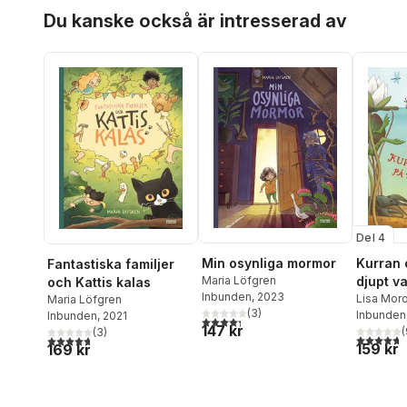
Hoppa över listan
Du kanske också är intresserad av
Del 4
Min osynliga mormor
Kurran 
Fantastiska familjer
Maria Löfgren
djupt v
och Kattis kalas
Inbunden
, 2023
Lisa Moro
Maria Löfgren
(
3
)
Inbunden
Inbunden
, 2021
4,3
utav 5 stjärnor. Totalt antal röster:
147 kr
(
(
3
)
4,7
utav 5 
4,7
utav 5 stjärnor. Totalt antal röster:
159 kr
169 kr