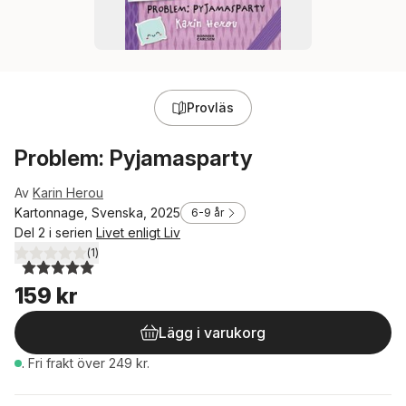
Provläs
Problem: Pyjamasparty
Av
Karin Herou
Kartonnage, Svenska, 2025
6-9 år
Del 2 i serien
Livet enligt Liv
(
1
)
5,0
utav 5 stjärnor. Totalt antal röster:
159 kr
Lägg i varukorg
.
Fri frakt över 249 kr.