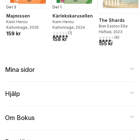
Del 3
Del 1
Majmissen
Kärlekskarusellen
The Shards
Karin Herou
Karin Herou
Bret Easton Ellis
Kartonnage
, 2026
Kartonnage
, 2024
Häftad
, 2023
159 kr
(
1
)
5,0
utav 5 stjärnor. Totalt antal röster:
(
6
)
158 kr
4,3
utav 5 stjärnor. Tota
155 kr
Mina sidor
Hjälp
Om Bokus