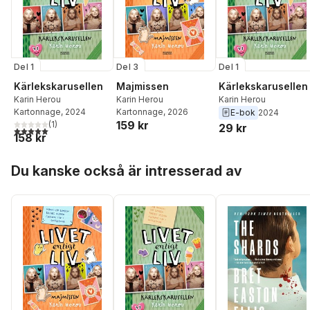
Del 1
Del 3
Del 1
Kärlekskarusellen
Majmissen
Kärlekskarusellen
Karin Herou
Karin Herou
Karin Herou
Kartonnage
, 2024
Kartonnage
, 2026
E-bok
2024
159 kr
(
1
)
29 kr
5,0
utav 5 stjärnor. Totalt antal röster:
158 kr
Hoppa över listan
Du kanske också är intresserad av