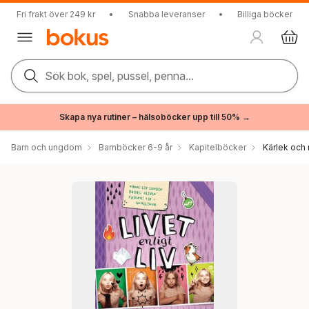
Fri frakt över 249 kr
•
Snabba leveranser
•
Billiga böcker
Sök bok, spel, pussel, penna...
Skapa nya rutiner – hälsoböcker upp till 50% →
Barn och ungdom
Barnböcker 6-9 år
Kapitelböcker
Kärlek och 