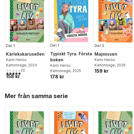
Del 1
Del 1
Del 3
Typiskt Tyra. Första
Kärlekskarusellen
Majmissen
boken
Karin Herou
Karin Herou
Kartonnage
, 2024
Kartonnage
, 2026
Karin Herou
159 kr
(
1
)
Kartonnage
, 2025
5,0
utav 5 stjärnor. Totalt antal röster:
158 kr
178 kr
Hoppa över listan
Mer från samma serie