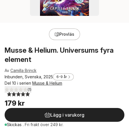
Provläs
Musse & Helium. Universums fyra
element
Av
Camilla Brinck
Inbunden, Svenska, 2025
6-9 år
Del 10 i serien
Musse & Helium
(
1
)
5,0
utav 5 stjärnor. Totalt antal röster:
179 kr
Lägg i varukorg
Skickas
.
Fri frakt över 249 kr.