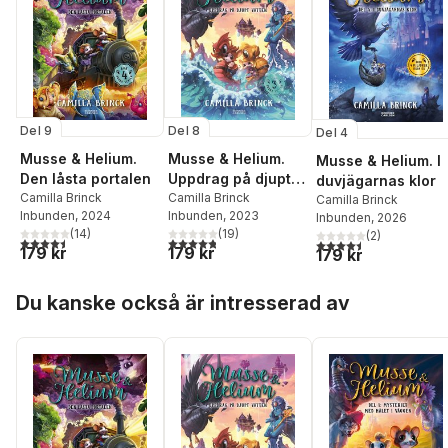
Del 9
Del 8
Del 4
Musse & Helium.
Musse & Helium.
Musse & Helium. I
Den låsta portalen
Uppdrag på djupt
duvjägarnas klor
Camilla Brinck
vatten
Camilla Brinck
Camilla Brinck
Inbunden
, 2024
Inbunden
, 2023
Inbunden
, 2026
(
14
)
(
19
)
(
2
)
4,5
utav 5 stjärnor. Totalt antal röster:
4,8
utav 5 stjärnor. Totalt antal röster:
4,5
utav 5 stjärnor. Tota
179 kr
179 kr
179 kr
Hoppa över listan
Du kanske också är intresserad av