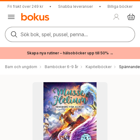
Fri frakt över 249 kr
•
Snabba leveranser
•
Billiga böcker
Sök bok, spel, pussel, penna...
Skapa nya rutiner – hälsoböcker upp till 50% →
Barn och ungdom
Barnböcker 6-9 år
Kapitelböcker
Spännande 