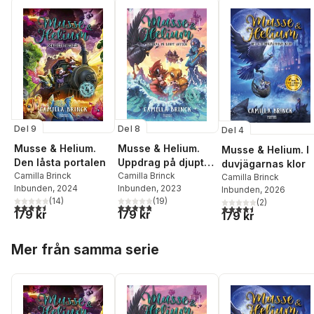
Del 9
Del 8
Del 4
Musse & Helium.
Musse & Helium.
Musse & Helium. I
Den låsta portalen
Uppdrag på djupt
duvjägarnas klor
Camilla Brinck
vatten
Camilla Brinck
Camilla Brinck
Inbunden
, 2024
Inbunden
, 2023
Inbunden
, 2026
(
14
)
(
19
)
(
2
)
4,5
utav 5 stjärnor. Totalt antal röster:
4,8
utav 5 stjärnor. Totalt antal röster:
4,5
utav 5 stjärnor. Tota
179 kr
179 kr
179 kr
Hoppa över listan
Mer från samma serie