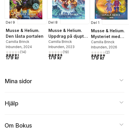
Del 9
Del 8
Del 1
Musse & Helium.
Musse & Helium.
Musse & Helium.
Den låsta portalen
Uppdrag på djupt
Mysteriet med
Camilla Brinck
vatten
Camilla Brinck
hålet i väggen
Camilla Brinck
Inbunden
, 2024
Inbunden
, 2023
Inbunden
, 2026
(
14
)
(
19
)
(
2
)
4,5
utav 5 stjärnor. Totalt antal röster:
4,8
utav 5 stjärnor. Totalt antal röster:
5,0
utav 5 stjärnor. Tota
179 kr
179 kr
179 kr
Mina sidor
Hjälp
Om Bokus