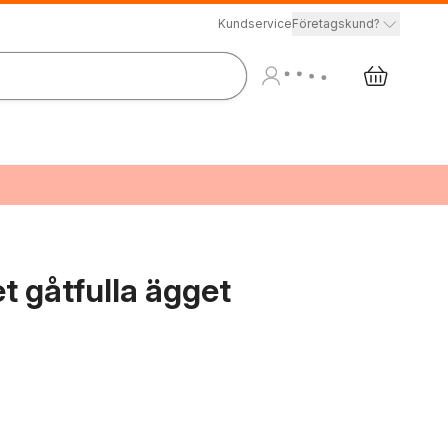
Kundservice
Företagskund?
 gåtfulla ägget