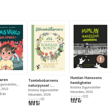
Humlan Hanssons
aren
Tomtebobarnens
hemligheter
Sigunsdotter
,
naturpyssel :
Kristina Sigunsdotter
rdahl
, 2022
sommarboken
Kristina Sigunsdotter
Inbunden
, 2020
5 kr
Inbunden
, 2026
(
22
)
4,3
utav 5 stjärnor. Totalt ant
(
2
)
132 kr
4,5
utav 5 stjärnor. Totalt antal röster:
169 kr