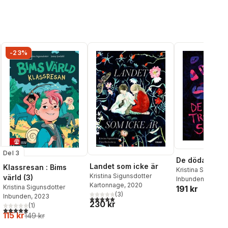
-23%
Del 3
De döda träde
Landet som icke är
Klassresan : Bims
Kristina Sigunsdo
Kristina Sigunsdotter
värld (3)
Inbunden
, 2025
Kartonnage
, 2020
Kristina Sigunsdotter
191 kr
(
3
)
Inbunden
, 2023
5,0
utav 5 stjärnor. Totalt antal röster:
al röster:
230 kr
(
1
)
5,0
utav 5 stjärnor. Totalt antal röster:
115 kr
149 kr