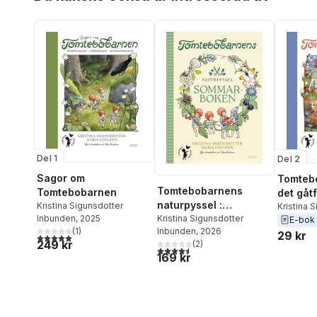
Del 1
Del 2
Sagor om
Tomteb
Tomtebobarnens
Tomtebobarnen
det gåt
naturpyssel :
Kristina Sigunsdotter
Kristina 
sommarboken
Kristina Sigunsdotter
Inbunden
, 2025
E-bok
Inbunden
, 2026
(
1
)
29 kr
5,0
utav 5 stjärnor. Totalt antal röster:
249 kr
(
2
)
4,5
utav 5 stjärnor. Totalt antal röster:
169 kr