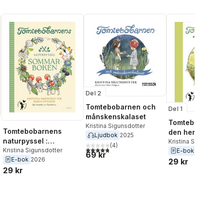
Del 2
Tomtebobarnen och
Del 1
månskenskalaset
Tomtebobarne
Kristina Sigunsdotter
Tomtebobarnens
den hemliga k
Ljudbok
2025
naturpyssel :
Kristina Sigunsdo
(
4
)
4,8
utav 5 stjärnor. Totalt antal röster:
sommarboken
Kristina Sigunsdotter
E-bok
2025
69 kr
E-bok
2026
29 kr
al röster:
29 kr