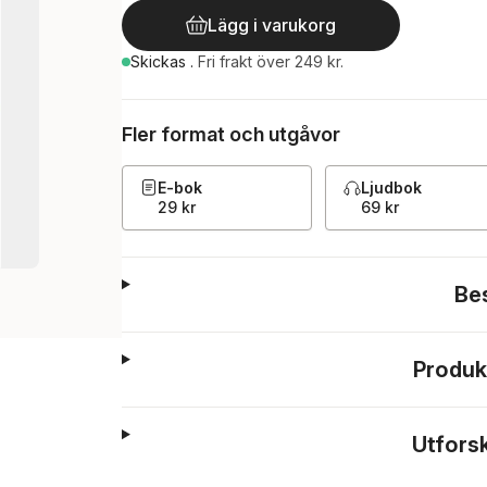
Lägg i varukorg
Skickas
.
Fri frakt över 249 kr.
Fler format och utgåvor
E-bok
Ljudbok
29 kr
69 kr
Be
Produk
Utfors