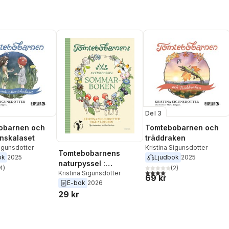
Del 3
obarnen och
Tomtebobarnen och
nskalaset
träddraken
Sigunsdotter
Kristina Sigunsdotter
Tomtebobarnens
ok
2025
Ljudbok
2025
naturpyssel :
4
)
(
2
)
stjärnor. Totalt antal röster:
4,0
utav 5 stjärnor. Totalt ant
sommarboken
Kristina Sigunsdotter
69 kr
E-bok
2026
29 kr