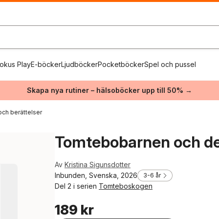
okus Play
E-böcker
Ljudböcker
Pocketböcker
Spel och pussel
Skapa nya rutiner – hälsoböcker upp till 50% →
och berättelser
Tomtebobarnen och det
Av
Kristina Sigunsdotter
Inbunden, Svenska, 2026
3-6 år
Del 2 i serien
Tomteboskogen
189 kr