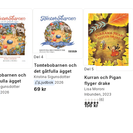
Del 4
Tomtebobarnen och
Del 5
det gåtfulla ägget
obarnen och
Kristina Sigunsdotter
Kurran och Pigan
fulla ägget
Ljudbok
2026
flyger drake
Sigunsdotter
69 kr
Lisa Moroni
2026
Inbunden
, 2023
(
6
)
4,7
utav 5 stjärnor. Totalt ant
156 kr