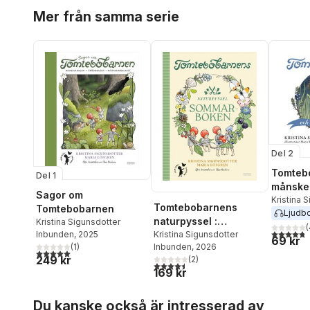
Hoppa över listan
Mer från samma serie
Del 2
Tomteb
Del 1
månske
Sagor om
Kristina 
Tomtebobarnens
Tomtebobarnen
Ljudb
naturpyssel :
Kristina Sigunsdotter
(
4,8
utav 5 
sommarboken
Kristina Sigunsdotter
Inbunden
, 2025
69 kr
Inbunden
, 2026
(
1
)
5,0
utav 5 stjärnor. Totalt antal röster:
249 kr
(
2
)
4,5
utav 5 stjärnor. Totalt antal röster:
169 kr
Hoppa över listan
Du kanske också är intresserad av