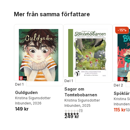
Hoppa över listan
Mer från samma författare
-15%
Del 1
Del 1
Del 2
Sagor om
Guldguden
Spöklär
Tomtebobarnen
Kristina Sigunsdotter
Kristina 
Kristina Sigunsdotter
Inbunden
, 2026
Jenny Jo
Inbunden
Inbunden
, 2025
149 kr
115 kr
13
(
1
)
5,0
utav 5 stjärnor. Totalt antal röster:
249 kr