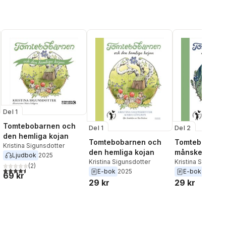
Del 1
Tomtebobarnen och
Del 1
Del 2
den hemliga kojan
Tomtebobarnen och
Tomtebobarne
Kristina Sigunsdotter
den hemliga kojan
månskenskala
Ljudbok
2025
Kristina Sigunsdotter
Kristina Sigunsdo
(
2
)
al röster:
4,5
utav 5 stjärnor. Totalt antal röster:
E-bok
2025
E-bok
2025
69 kr
29 kr
29 kr