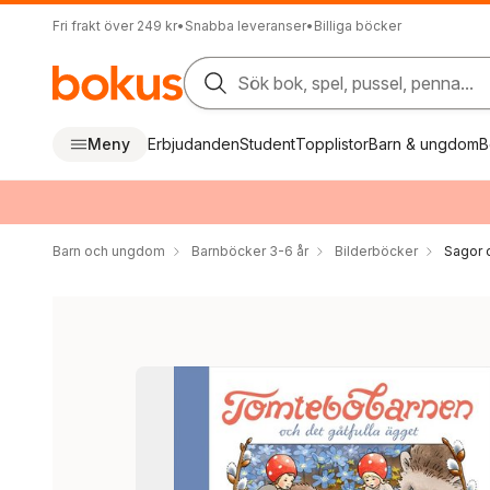
Fri frakt över 249 kr
•
Snabba leveranser
•
Billiga böcker
Sök bok, spel, pussel, penna...
Meny
Erbjudanden
Student
Topplistor
Barn & ungdom
B
Barn och ungdom
Barnböcker 3-6 år
Bilderböcker
Sagor 