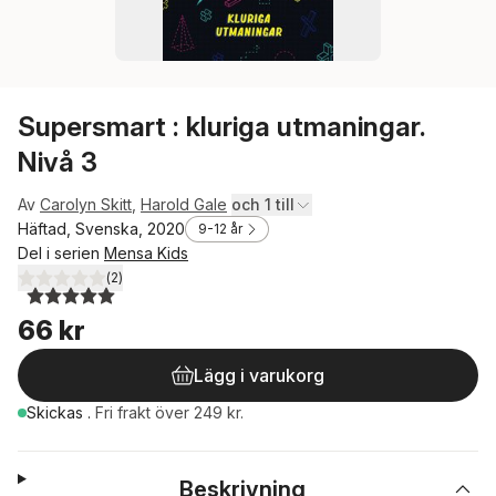
Supersmart : kluriga utmaningar.
Nivå 3
Av
Carolyn Skitt
,
Harold Gale
och 1 till
Häftad, Svenska, 2020
9-12 år
Del i serien
Mensa Kids
(
2
)
5,0
utav 5 stjärnor. Totalt antal röster:
66 kr
Lägg i varukorg
Skickas
.
Fri frakt över 249 kr.
Beskrivning