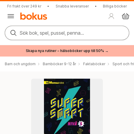
Fri frakt över 249 kr
•
Snabba leveranser
•
Billiga böcker
Sök bok, spel, pussel, penna...
Skapa nya rutiner – hälsoböcker upp till 50% →
Barn och ungdom
Barnböcker 9-12 år
Faktaböcker
Sport och fri