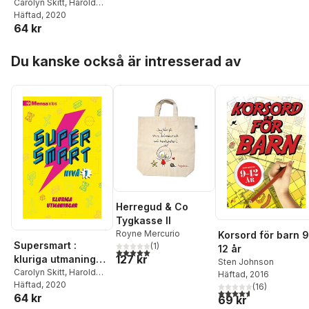
Nivå 1
Carolyn Skitt
,
Harold
Gale
Häftad
,
Robert Allen
, 2020
64 kr
Hoppa över listan
Du kanske också är intresserad av
Herregud & Co
Tygkasse ll
Royne Mercurio
Korsord för barn 9
Supersmart :
(
1
)
12 år
5,0
utav 5 stjärnor. Totalt antal röster:
127 kr
kluriga utmaningar.
Sten Johnson
Nivå 1
Carolyn Skitt
,
Harold
Häftad
, 2016
Gale
Häftad
,
Robert Allen
, 2020
(
16
)
4,6
utav 5 stjärnor. Tota
64 kr
69 kr