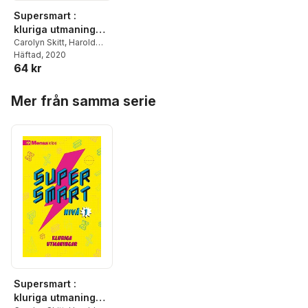
Supersmart :
kluriga utmaningar.
Nivå 1
Carolyn Skitt
,
Harold
Gale
Häftad
,
Robert Allen
, 2020
64 kr
Hoppa över listan
Mer från samma serie
Supersmart :
kluriga utmaningar.