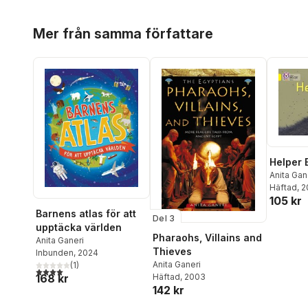
Hoppa över listan
Mer från samma författare
Helper 
Anita Gan
Häftad
, 2
105 kr
Barnens atlas för att
Del 3
upptäcka världen
Pharaohs, Villains and
Anita Ganeri
Thieves
Inbunden
, 2024
Anita Ganeri
(
1
)
4,0
utav 5 stjärnor. Totalt antal röster:
Häftad
, 2003
168 kr
142 kr