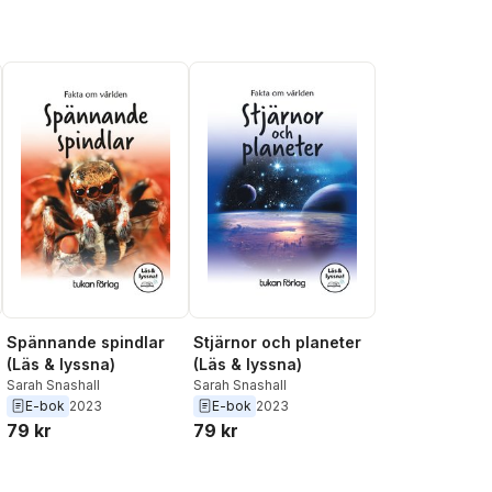
Spännande spindlar
Stjärnor och planeter
(Läs & lyssna)
(Läs & lyssna)
Sarah Snashall
Sarah Snashall
E-bok
2023
E-bok
2023
79 kr
79 kr