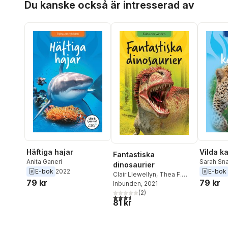
Du kanske också är intresserad av
Häftiga hajar
Vilda ka
Fantastiska
Anita Ganeri
Sarah Sna
dinosaurier
E-bok
2022
E-bok
Clair Llewellyn
,
Thea F.
79 kr
79 kr
Eldman
Inbunden
, 2021
(
2
)
3,5
utav 5 stjärnor. Totalt antal röster:
81 kr