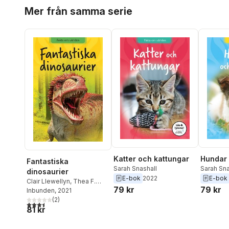
Hoppa över listan
Mer från samma serie
Katter och kattungar
Hundar 
Fantastiska
Sarah Snashall
Sarah Sna
dinosaurier
E-bok
2022
E-bok
Clair Llewellyn
,
Thea F.
79 kr
79 kr
Eldman
Inbunden
, 2021
(
2
)
3,5
utav 5 stjärnor. Totalt antal röster:
81 kr
Hoppa över listan