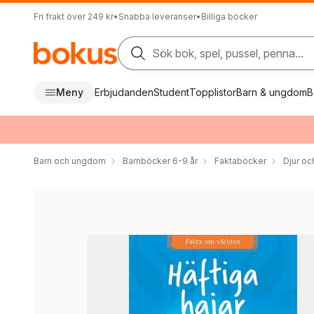
Fri frakt över 249 kr
•
Snabba leveranser
•
Billiga böcker
Sök bok, spel, pussel, penna...
Meny
Erbjudanden
Student
Topplistor
Barn & ungdom
B
Barn och ungdom
Barnböcker 6-9 år
Faktaböcker
Djur oc