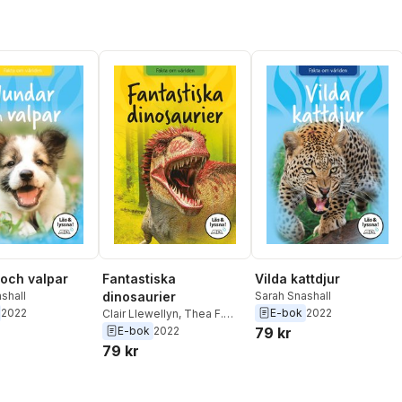
och valpar
Fantastiska
Vilda kattdjur
shall
dinosaurier
Sarah Snashall
2022
E-bok
2022
Clair Llewellyn
,
Thea F.
Eldman
E-bok
2022
79 kr
79 kr