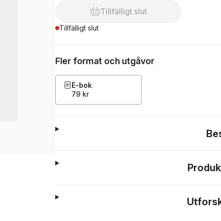
Tillfälligt slut
Tillfälligt slut
Fler format och utgåvor
E-bok
79 kr
Be
Produk
Utfors