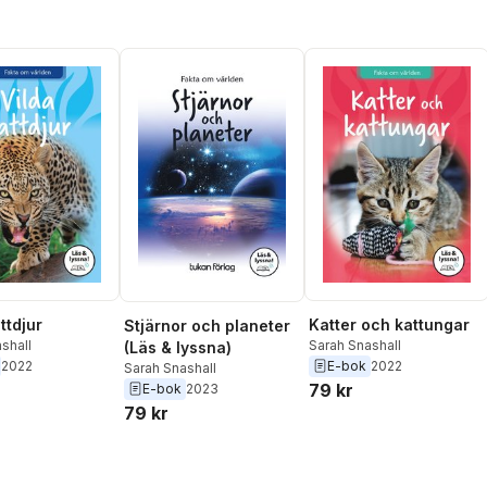
ttdjur
Katter och kattungar
Stjärnor och planeter
shall
Sarah Snashall
(Läs & lyssna)
2022
E-bok
2022
Sarah Snashall
79 kr
E-bok
2023
79 kr