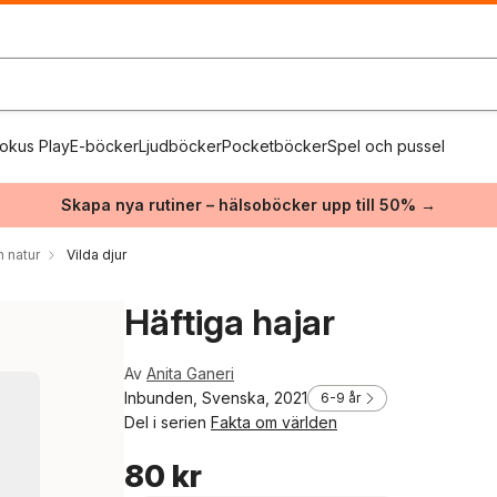
okus Play
E-böcker
Ljudböcker
Pocketböcker
Spel och pussel
Skapa nya rutiner – hälsoböcker upp till 50% →
h natur
Vilda djur
Häftiga hajar
Av
Anita Ganeri
Inbunden, Svenska, 2021
6-9 år
Del i serien
Fakta om världen
80 kr