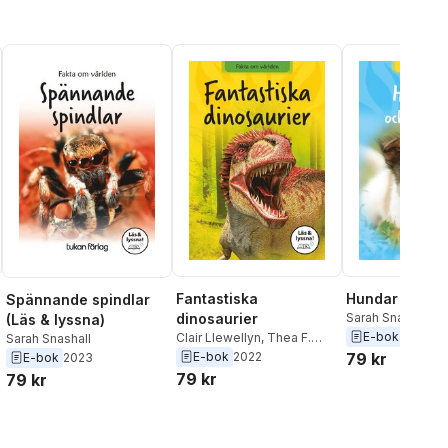
Fantastiska
Hundar och va
Spännande spindlar
dinosaurier
Sarah Snashall
(Läs & lyssna)
E-bok
2022
Clair Llewellyn
,
Thea F.
Sarah Snashall
Eldman
E-bok
2022
79 kr
E-bok
2023
79 kr
79 kr