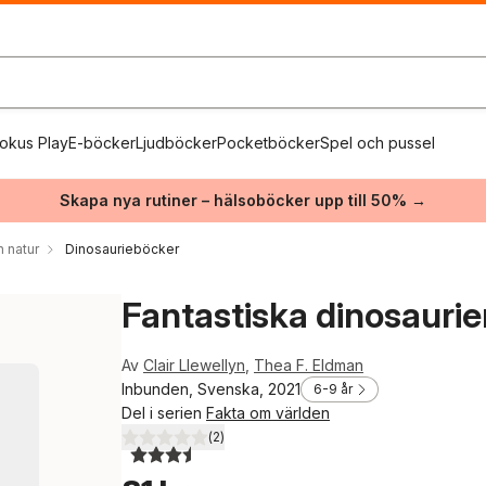
okus Play
E-böcker
Ljudböcker
Pocketböcker
Spel och pussel
Skapa nya rutiner – hälsoböcker upp till 50% →
h natur
Dinosaurieböcker
Fantastiska dinosaurie
Av
Clair Llewellyn
,
Thea F. Eldman
Inbunden, Svenska, 2021
6-9 år
Del i serien
Fakta om världen
(
2
)
3,5
utav 5 stjärnor. Totalt antal röster: