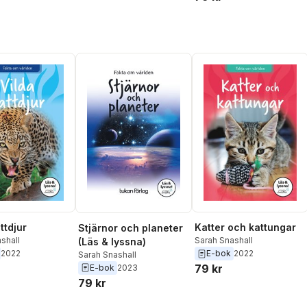
ttdjur
Katter och kattungar
Stjärnor och planeter
shall
Sarah Snashall
(Läs & lyssna)
2022
E-bok
2022
Sarah Snashall
79 kr
E-bok
2023
79 kr