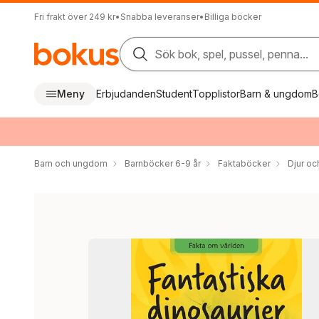
Fri frakt över 249 kr
•
Snabba leveranser
•
Billiga böcker
Sök bok, spel, pussel, penna...
Meny
Erbjudanden
Student
Topplistor
Barn & ungdom
B
Barn och ungdom
Barnböcker 6-9 år
Faktaböcker
Djur oc