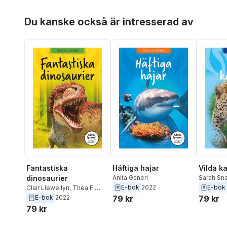
Hoppa över listan
Du kanske också är intresserad av
Fantastiska
Häftiga hajar
Vilda ka
dinosaurier
Anita Ganeri
Sarah Sna
E-bok
2022
E-bok
Clair Llewellyn
,
Thea F.
Eldman
E-bok
2022
79 kr
79 kr
79 kr