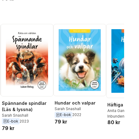
Hundar och valpar
Spännande spindlar
Häftiga hajar
Sarah Snashall
(Läs & lyssna)
Anita Ganeri
E-bok
2022
Sarah Snashall
Inbunden
, 2021
79 kr
E-bok
2023
80 kr
79 kr