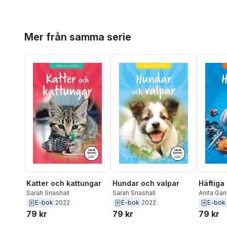
Hoppa över listan
Mer från samma serie
Katter och kattungar
Hundar och valpar
Häftiga
Sarah Snashall
Sarah Snashall
Anita Gan
E-bok
2022
E-bok
2022
E-bok
79 kr
79 kr
79 kr