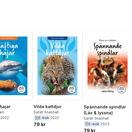
 hajar
Vilda kattdjur
Spännande spindlar
eri
Sarah Snashall
(Läs & lyssna)
2022
E-bok
2022
Sarah Snashall
79 kr
E-bok
2023
79 kr