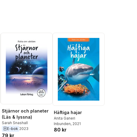
Stjärnor och planeter
Häftiga hajar
(Läs & lyssna)
Anita Ganeri
Sarah Snashall
Inbunden
, 2021
E-bok
2023
80 kr
79 kr