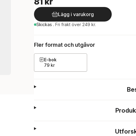
81 kr
Lägg i varukorg
Skickas
.
Fri frakt över 249 kr.
Fler format och utgåvor
E-bok
79 kr
Be
Produk
Utfors