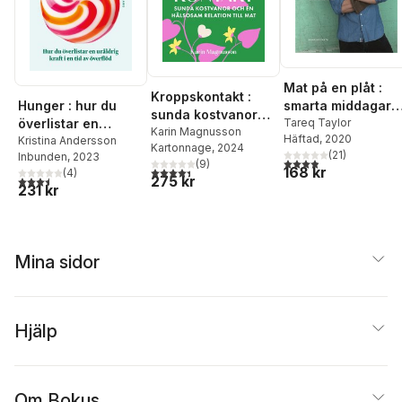
Mat på en plåt :
Kroppskontakt :
Hunger : hur du
smarta middagar
sunda kostvanor
överlistar en
och andra enkla
Tareq Taylor
och en hälsosam
Karin Magnusson
Häftad
, 2020
uråldrig kraft i en
Kristina Andersson
ugnsrätter
Kartonnage
, 2024
relation till mat
(
21
)
Inbunden
, 2023
tid av överflöd
3,9
utav 5 stjärnor. Tota
(
9
)
168 kr
4,4
utav 5 stjärnor. Totalt antal röster:
(
4
)
275 kr
3,5
utav 5 stjärnor. Totalt antal röster:
231 kr
Mina sidor
Hjälp
Om Bokus