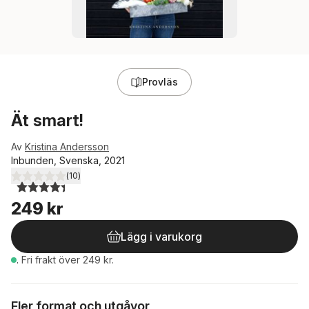
Provläs
Ät smart!
Av
Kristina Andersson
Inbunden, Svenska, 2021
(
10
)
4,4
utav 5 stjärnor. Totalt antal röster:
249 kr
Lägg i varukorg
.
Fri frakt över 249 kr.
Fler format och utgåvor