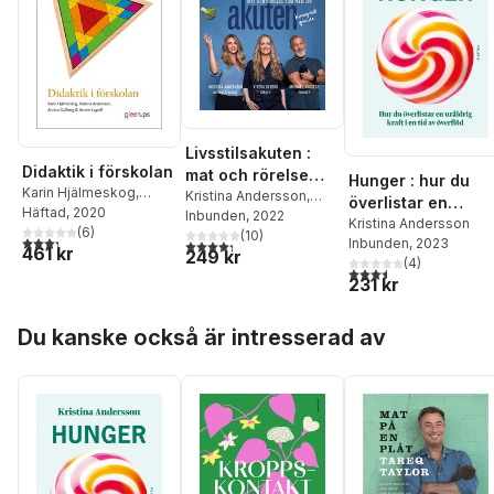
Livsstilsakuten :
Didaktik i förskolan
mat och rörelse
Hunger : hur du
Karin Hjälmeskog
,
som medicin
Kristina Andersson
,
överlistar en
Kristina Andersson
Häftad
, 2020
,
Viveca Gyberg
Inbunden
, 2022
,
Michael
uråldrig kraft i en
Kristina Andersson
Annica Gullberg
(
6
)
,
Kerstin
Angress
(
10
)
3,3
utav 5 stjärnor. Totalt antal röster:
Inbunden
, 2023
4,3
utav 5 stjärnor. Totalt antal röster:
tid av överflöd
461 kr
Lagrell
249 kr
(
4
)
3,5
utav 5 stjärnor. Tota
231 kr
Hoppa över listan
Du kanske också är intresserad av