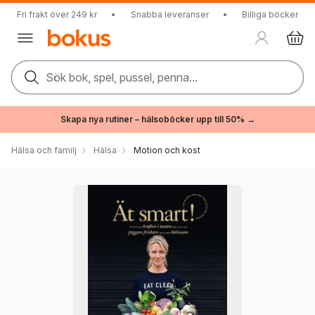
Fri frakt över 249 kr
•
Snabba leveranser
•
Billiga böcker
Sök bok, spel, pussel, penna...
Skapa nya rutiner – hälsoböcker upp till 50% →
Hälsa och familj
Hälsa
Motion och kost