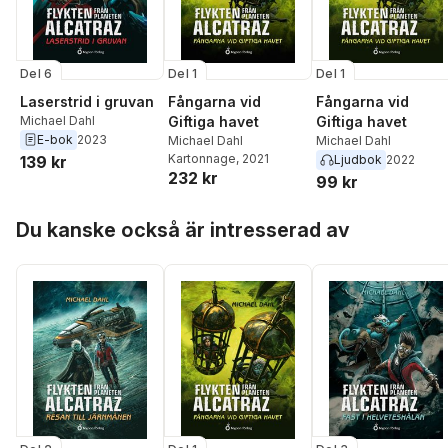
Del 6
Del 1
Del 1
Laserstrid i gruvan
Fångarna vid
Fångarna vid
Michael Dahl
Giftiga havet
Giftiga havet
E-bok
2023
Michael Dahl
Michael Dahl
Kartonnage
, 2021
139 kr
Ljudbok
2022
232 kr
99 kr
Hoppa över listan
Du kanske också är intresserad av