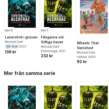
Del 6
Del 1
Laserstrid i gruvan
Fångarna vid
Michael Dahl
Giftiga havet
Wheels That
E-bok
2023
Michael Dahl
Vanished
Kartonnage
, 2021
139 kr
Michael Dahl
232 kr
Häftad
, 2000
92 kr
Hoppa över listan
Mer från samma serie