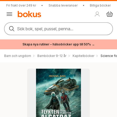
Fri frakt över 249 kr
•
Snabba leveranser
•
Billiga böcker
Sök bok, spel, pussel, penna...
Skapa nya rutiner – hälsoböcker upp till 50% →
Barn och ungdom
Barnböcker 9-12 år
Kapitelböcker
Science fi