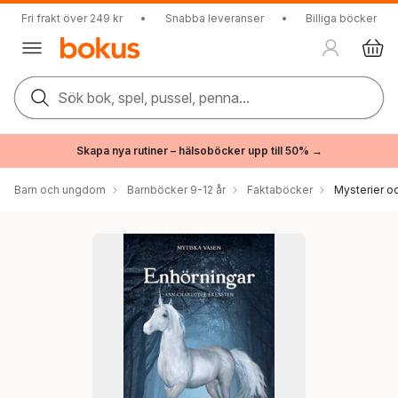
Fri frakt över 249 kr
•
Snabba leveranser
•
Billiga böcker
Sök bok, spel, pussel, penna...
Skapa nya rutiner – hälsoböcker upp till 50% →
Barn och ungdom
Barnböcker 9-12 år
Faktaböcker
Mysterier oc