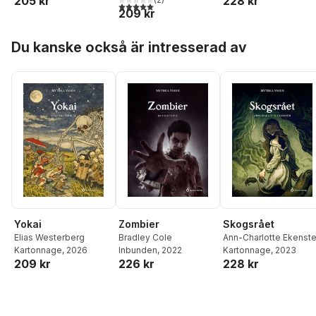
205 kr
228 kr
5,0
utav 5 stjärnor. Totalt antal röster:
209 kr
Hoppa över listan
Du kanske också är intresserad av
Yokai
Skogsrået
Zombier
Elias Westerberg
Ann-Charlotte Ekenst
Bradley Cole
Kartonnage
, 2026
Kartonnage
, 2023
Inbunden
, 2022
209 kr
228 kr
226 kr