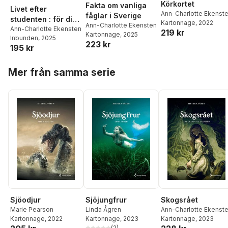
Körkortet
Fakta om vanliga
Livet efter
Ann-Charlotte Ekenst
fåglar i Sverige
studenten : för dig
Kartonnage
, 2022
Ann-Charlotte Ekensten
som gått anpassad
Ann-Charlotte Ekensten
219 kr
Kartonnage
, 2025
Inbunden
, 2025
skola
223 kr
195 kr
Hoppa över listan
Mer från samma serie
Sjöodjur
Sjöjungfrur
Skogsrået
Marie Pearson
Linda Ågren
Ann-Charlotte Ekenst
Kartonnage
, 2022
Kartonnage
, 2023
Kartonnage
, 2023
(
2
)