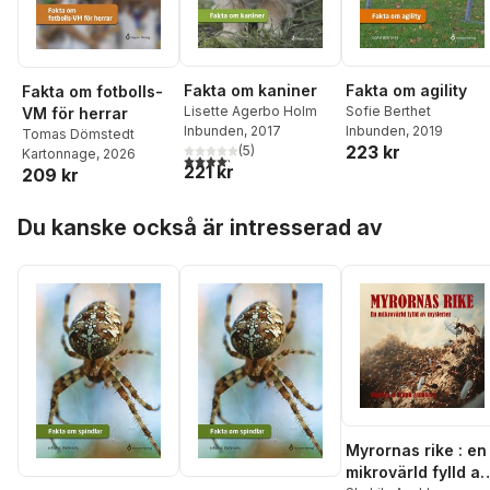
Fakta om agility
Fakta om kaniner
Fakta om fotbolls-
Sofie Berthet
Lisette Agerbo Holm
VM för herrar
Inbunden
, 2019
Inbunden
, 2017
Tomas Dömstedt
223 kr
(
5
)
Kartonnage
, 2026
4,2
utav 5 stjärnor. Totalt antal röster:
221 kr
209 kr
Hoppa över listan
Du kanske också är intresserad av
Myrornas rike : en
mikrovärld fylld av