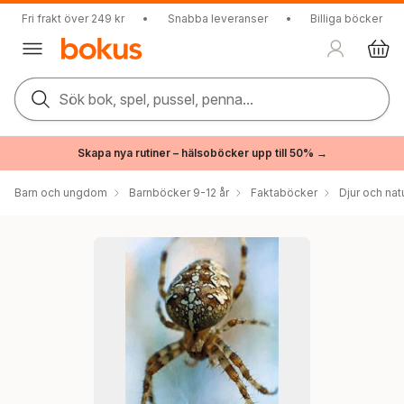
Fri frakt över 249 kr
•
Snabba leveranser
•
Billiga böcker
Sök bok, spel, pussel, penna...
Skapa nya rutiner – hälsoböcker upp till 50% →
Barn och ungdom
Barnböcker 9-12 år
Faktaböcker
Djur och nat