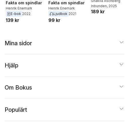
mysterier
Shakila Aschberg
Fakta om spindlar
Fakta om spindlar
Inbunden
, 2025
Henrik Enemark
Henrik Enemark
189 kr
E-bok
2022
Ljudbok
2021
139 kr
99 kr
Mina sidor
Hjälp
Om Bokus
Populärt