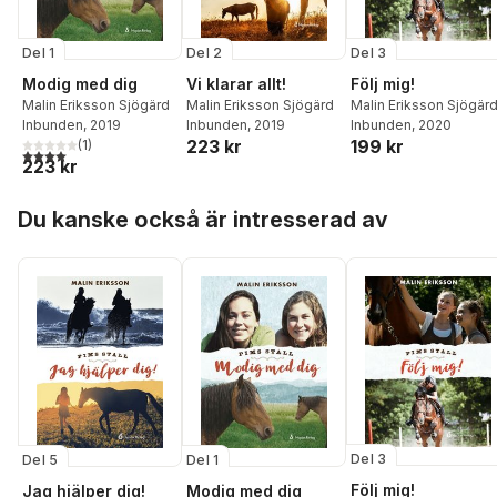
Del 3
Del 1
Del 2
Följ mig!
Modig med dig
Vi klarar allt!
Malin Eriksson Sjögär
Malin Eriksson Sjögärd
Malin Eriksson Sjögärd
Inbunden
, 2020
Inbunden
, 2019
Inbunden
, 2019
199 kr
223 kr
(
1
)
4,0
utav 5 stjärnor. Totalt antal röster:
223 kr
Hoppa över listan
Du kanske också är intresserad av
Del 3
Del 5
Del 1
Följ mig!
Jag hjälper dig!
Modig med dig