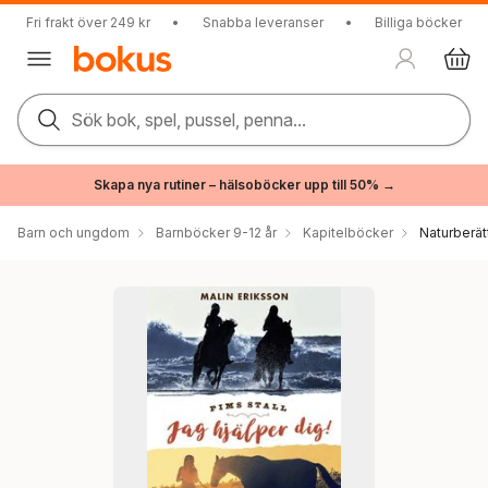
Fri frakt över 249 kr
•
Snabba leveranser
•
Billiga böcker
Sök bok, spel, pussel, penna...
Skapa nya rutiner – hälsoböcker upp till 50% →
Barn och ungdom
Barnböcker 9-12 år
Kapitelböcker
Naturberät