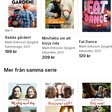
Del 1
Rädda gården!
Minifakta om att
Fat Dance
Malin Eriksson Sjögärd
börja rida
Malin Eriksson Sjögär
Kartonnage
, 2021
Malin Eriksson Sjögärd
199 kr
Inbunden
, 2021
Inbunden
, 2021
120 kr
209 kr
Hoppa över listan
Mer från samma serie