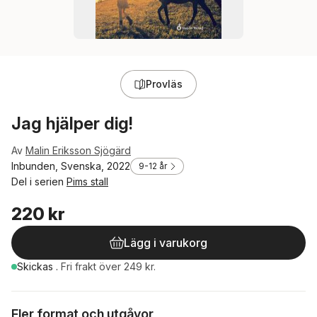
Provläs
Jag hjälper dig!
Av
Malin Eriksson Sjögärd
Inbunden, Svenska, 2022
9-12 år
Del i serien
Pims stall
220 kr
Lägg i varukorg
Skickas
.
Fri frakt över 249 kr.
Fler format och utgåvor