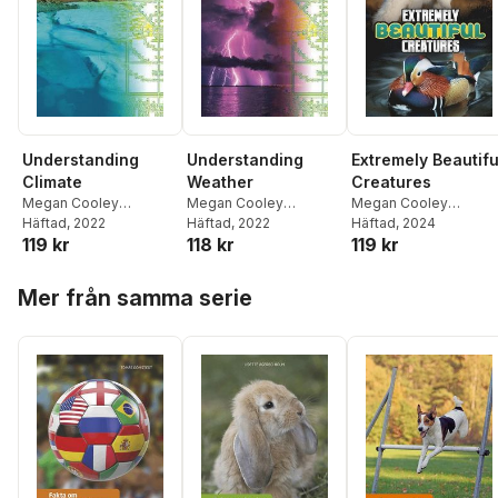
Understanding
Understanding
Extremely Beautifu
Climate
Weather
Creatures
Megan Cooley
Megan Cooley
Megan Cooley
Peterson
Häftad
, 2022
Peterson
Häftad
, 2022
Peterson
Häftad
, 2024
119 kr
118 kr
119 kr
Hoppa över listan
Mer från samma serie