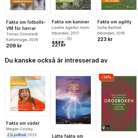
Fakta om agility
Fakta om kaniner
Fakta om fotbolls-
Sofie Berthet
Lisette Agerbo Holm
VM för herrar
Inbunden
, 2019
Inbunden
, 2017
Tomas Dömstedt
223 kr
(
5
)
Kartonnage
, 2026
4,2
utav 5 stjärnor. Totalt antal röster:
221 kr
209 kr
Hoppa över listan
Du kanske också är intresserad av
-14%
Fakta om väder
Megan Cooley
Peterson
Ljudbok
2022
Lätta fakta om