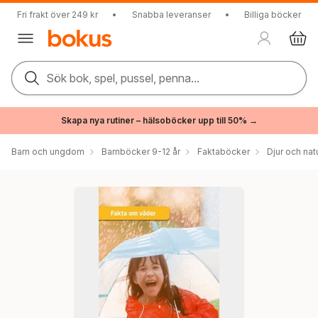
Fri frakt över 249 kr
•
Snabba leveranser
•
Billiga böcker
Sök bok, spel, pussel, penna...
Skapa nya rutiner – hälsoböcker upp till 50% →
Barn och ungdom
Barnböcker 9-12 år
Faktaböcker
Djur och nat