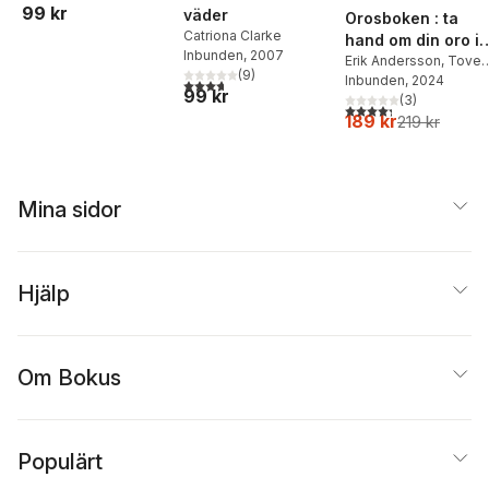
99 kr
väder
Orosboken : ta
Catriona Clarke
hand om din oro i
Inbunden
, 2007
fem steg
Erik Andersson
,
Tove
(
9
)
Wahlund
Inbunden
, 2024
3,7
utav 5 stjärnor. Totalt antal röster:
99 kr
(
3
)
4,3
utav 5 stjärnor. Tota
189 kr
219 kr
Mina sidor
Hjälp
Om Bokus
Populärt