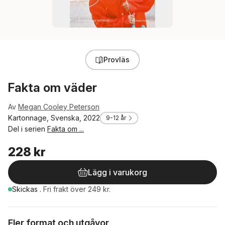
Provläs
Fakta om väder
Av
Megan Cooley Peterson
Kartonnage, Svenska, 2022
9-12 år
Del i serien
Fakta om ...
228 kr
Lägg i varukorg
Skickas
.
Fri frakt över 249 kr.
Fler format och utgåvor