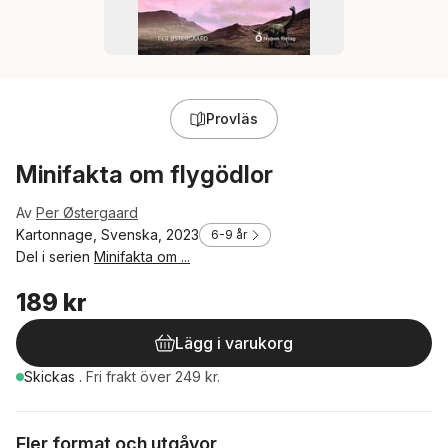
Provläs
Minifakta om flygödlor
Av
Per Østergaard
Kartonnage, Svenska, 2023
6-9 år
Del i serien
Minifakta om ...
189 kr
Lägg i varukorg
Skickas
.
Fri frakt över 249 kr.
Fler format och utgåvor