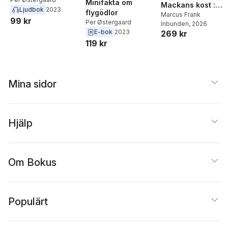
Minifakta om
Mackans kost :
Ljudbok
2023
flygödlor
Middagar och
Marcus Frank
99 kr
Per Østergaard
Inbunden
, 2026
matlådor
E-bok
2023
269 kr
119 kr
Mina sidor
Hjälp
Om Bokus
Populärt