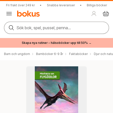
Fri frakt över 249 kr
•
Snabba leveranser
•
Billiga böcker
Sök bok, spel, pussel, penna...
Skapa nya rutiner – hälsoböcker upp till 50% →
Barn och ungdom
Barnböcker 6-9 år
Faktaböcker
Djur och natu