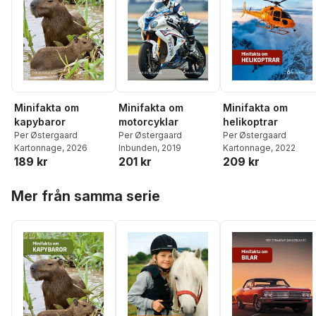
Minifakta om
Minifakta om
Minifakta om
kapybaror
motorcyklar
helikoptrar
Per Østergaard
Per Østergaard
Per Østergaard
Kartonnage
, 2026
Inbunden
, 2019
Kartonnage
, 2022
189 kr
201 kr
209 kr
Hoppa över listan
Mer från samma serie