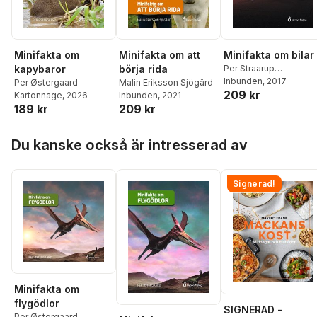
Minifakta om att
Minifakta om
Minifakta om bilar
börja rida
kapybaror
Per Straarup
Søndergaard
Inbunden
, 2017
Malin Eriksson Sjögärd
Per Østergaard
209 kr
Inbunden
, 2021
Kartonnage
, 2026
209 kr
189 kr
Hoppa över listan
Du kanske också är intresserad av
Signerad!
Minifakta om
flygödlor
SIGNERAD -
Per Østergaard