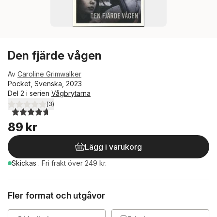
Den fjärde vågen
Av
Caroline Grimwalker
Pocket, Svenska, 2023
Del 2 i serien
Vågbrytarna
(
3
)
4,7
utav 5 stjärnor. Totalt antal röster:
89 kr
Lägg i varukorg
Skickas
.
Fri frakt över 249 kr.
Fler format och utgåvor