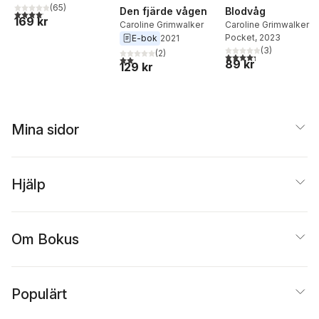
(
65
)
Den fjärde vågen
Blodvåg
4,1
utav 5 stjärnor. Totalt antal röster:
169 kr
Caroline Grimwalker
Caroline Grimwalker
Pocket
, 2023
E-bok
2021
(
3
)
(
2
)
4,3
utav 5 stjärnor. Tota
2,0
utav 5 stjärnor. Totalt antal röster:
89 kr
129 kr
Mina sidor
Hjälp
Om Bokus
Populärt