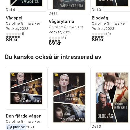
Del 4
Del 3
Del 1
Vågspel
Blodvåg
Vågbrytarna
Caroline Grimwalker
Caroline Grimwalker
Caroline Grimwalker
Pocket
, 2023
Pocket
, 2023
Pocket
, 2023
(
1
)
(
3
)
5,0
utav 5 stjärnor. Totalt antal röster:
4,3
utav 5 stjärnor. Tota
(
2
)
89 kr
89 kr
4,0
utav 5 stjärnor. Totalt antal röster:
89 kr
Hoppa över listan
Du kanske också är intresserad av
Den fjärde vågen
Caroline Grimwalker
Del 3
Ljudbok
2021