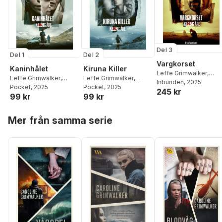
Del 3
Del 1
Del 2
Vargkorset
Kaninhålet
Kiruna Killer
Leffe Grimwalker
,
Leffe Grimwalker
,
Leffe Grimwalker
,
Caroline Grimwalker
Inbunden
, 2025
Caroline Grimwalker
Pocket
, 2025
Caroline Grimwalker
Pocket
, 2025
245 kr
99 kr
99 kr
Hoppa över listan
Mer från samma serie