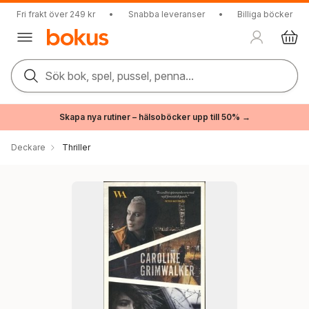
Fri frakt över 249 kr
•
Snabba leveranser
•
Billiga böcker
Sök bok, spel, pussel, penna...
Skapa nya rutiner – hälsoböcker upp till 50% →
Deckare
Thriller