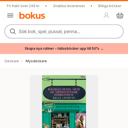
Fri frakt över 249 kr
•
Snabba leveranser
•
Billiga böcker
Sök bok, spel, pussel, penna...
Skapa nya rutiner – hälsoböcker upp till 50% →
Deckare
Mysdeckare