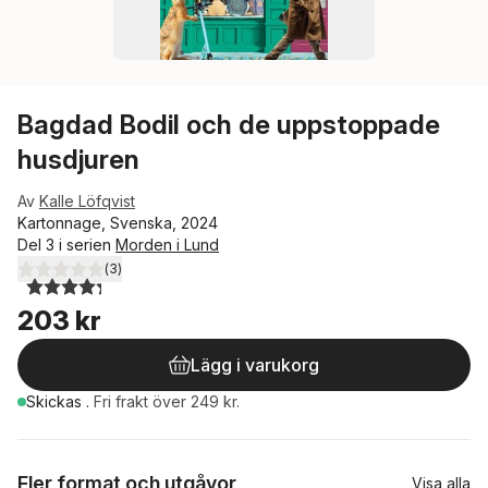
Bagdad Bodil och de uppstoppade
husdjuren
Av
Kalle Löfqvist
Kartonnage, Svenska, 2024
Del 3 i serien
Morden i Lund
(
3
)
4,3
utav 5 stjärnor. Totalt antal röster:
203 kr
Lägg i varukorg
Skickas
.
Fri frakt över 249 kr.
Fler format och utgåvor
Visa alla