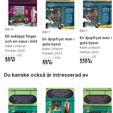
Del 2
Del 1
Del 1
Ett avklippt finger
En djupfryst man i
En djupfryst man i
och en näsa i blöt
gula byxor
gula byxor
Kalle Löfqvist
Kalle Löfqvist
Kalle Löfqvist
Pocket
, 2024
Häftad
, 2022
Pocket
, 2023
(
3
)
(
5
)
4,0
utav 5 stjärnor. Totalt antal röster:
(
13
)
4,4
utav 5 stjärnor. Tota
89 kr
3,5
utav 5 stjärnor. Totalt antal röster:
229 kr
99 kr
Hoppa över listan
Du kanske också är intresserad av