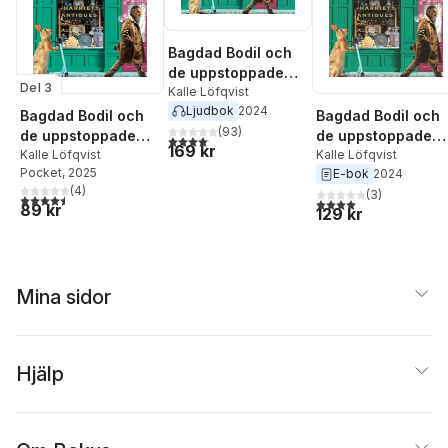
Bagdad Bodil och
de uppstoppade
Del 3
husdjuren
Kalle Löfqvist
Ljudbok
2024
Bagdad Bodil och
Bagdad Bodil och
(
93
)
de uppstoppade
de uppstoppade
4,1
utav 5 stjärnor. Totalt antal röster:
169 kr
husdjuren
Kalle Löfqvist
husdjuren
Kalle Löfqvist
Pocket
, 2025
E-bok
2024
(
4
)
(
3
)
4,5
utav 5 stjärnor. Totalt antal röster:
4,0
utav 5 stjärnor. Tota
89 kr
129 kr
Mina sidor
Hjälp