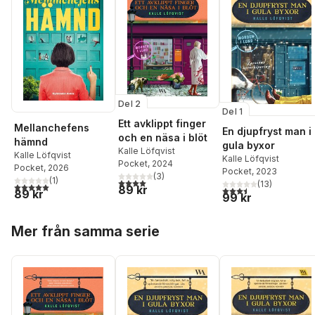
Del 2
Del 1
Ett avklippt finger
Mellanchefens
En djupfryst man i
och en näsa i blöt
hämnd
gula byxor
Kalle Löfqvist
Kalle Löfqvist
Kalle Löfqvist
Pocket
, 2024
Pocket
, 2026
Pocket
, 2023
(
3
)
(
1
)
4,0
utav 5 stjärnor. Totalt antal röster:
(
13
)
5,0
utav 5 stjärnor. Totalt antal röster:
89 kr
3,5
utav 5 stjärnor. Tota
89 kr
99 kr
Hoppa över listan
Mer från samma serie