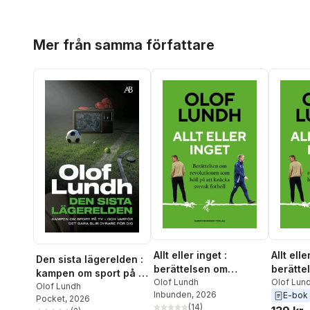
Hoppa över listan
Mer från samma författare
Allt eller inget :
Allt elle
Den sista lägerelden :
berättelsen om
berätte
kampen om sport på tv
revolutionen som höll
Olof Lundh
revolut
Olof Lun
- och varför det bara
Olof Lundh
Inbunden
, 2026
E-bok
på att knäcka svensk
på att 
Pocket
, 2026
blir dyrare för dig
(
14
)