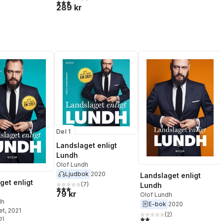
3,0
utav 5 stjärnor. Totalt antal röster:
Törnquist
,
Björn af Kleen
,
289 kr
Byung-Chul Han
,
Emma
Frans
,
Cory Doctorow
,
Karl
Wennberg
,
Elin Åström
Rudberg
,
Julia Ravanis
Del 1
Landslaget enligt
Lundh
Olof Lundh
Ljudbok
2020
Landslaget enligt
get enligt
(
7
)
Lundh
3,1
utav 5 stjärnor. Totalt antal röster:
79 kr
Olof Lundh
dh
E-bok
2020
et
, 2021
(
2
)
2,0
utav 5 stjärnor. Totalt ant
2
)