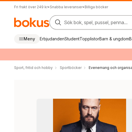
Fri frakt över 249 kr
•
Snabba leveranser
•
Billiga böcker
Sök bok, spel, pussel, penna...
Meny
Erbjudanden
Student
Topplistor
Barn & ungdom
B
Sport, fritid och hobby
Sportböcker
Evenemang och organisa