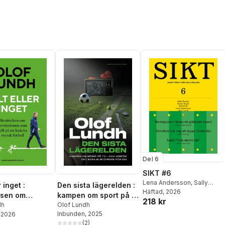
Del 6
SIKT #6
Lena Andersson
,
Sally
r inget :
Den sista lägerelden :
Rooney
Häftad
, 2026
,
Olof Lundh
,
Simon
lsen om
kampen om sport på tv
218 kr
Kuper
,
Saga Cavallin
,
Eva
ionen som höll
dh
- och varför det bara
Olof Lundh
Illouz
,
Per Olov Enquist
,
Inbunden
, 2025
2026
knäcka svensk
blir dyrare för dig
Jesper Högström
,
Steffo
(
2
)