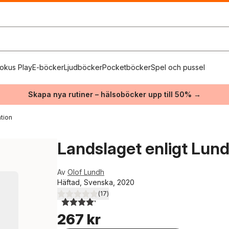
okus Play
E-böcker
Ljudböcker
Pocketböcker
Spel och pussel
Skapa nya rutiner – hälsoböcker upp till 50% →
tion
Landslaget enligt Lun
Av
Olof Lundh
Häftad, Svenska, 2020
(
17
)
4,2
utav 5 stjärnor. Totalt antal röster:
267 kr