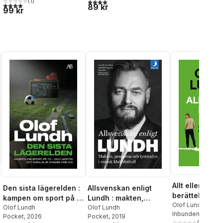
(
1
)
4,0
utav 5 stjärnor. Totalt antal röster:
klubbfotboll
4,0
utav 5 stjärnor. Totalt antal röster:
89 kr
99 kr
Allt eller inget 
Den sista lägerelden :
Allsvenskan enligt
berättelsen o
kampen om sport på tv
Lundh : makten,
revolutionen s
Olof Lundh
- och varför det bara
Olof Lundh
pengarna och
Olof Lundh
Inbunden
, 2026
på att knäcka
Pocket
, 2026
Pocket
, 2019
blir dyrare för dig
tystnaden i svensk
al röster:
(
14
)