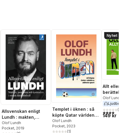
Nyhet
Allt eller inget 
berättelsen o
revolutionen s
Olof Lundh
Ljudbok
2026
på att knäcka
Templet i öknen : så
fotboll
(
3
)
Allsvenskan enligt
4,0
utav 5 stjärnor
köpte Qatar världens
149 kr
Lundh : makten,
största sport
Olof Lundh
pengarna och
Olof Lundh
Pocket
, 2023
Pocket
, 2019
tystnaden i svensk
(
1
)