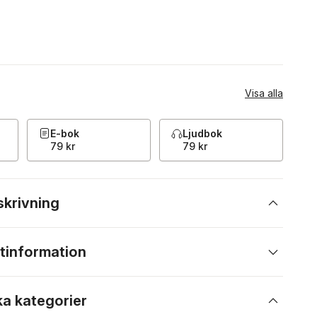
Visa alla
E-bok
Ljudbok
79 kr
79 kr
skrivning
tinformation
ka kategorier