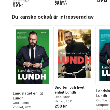
139 kr
fotboll
fotboll
(
2
)
4,5
utav 5 stjärnor. Totalt antal röster:
3,0
utav 5 stjärnor. Totalt antal röster:
269 kr
99 kr
Hoppa över listan
Du kanske också är intresserad av
Sporten och livet
Landsla
enligt Lundh
Landslaget enligt
Lundh
Olof Lundh
Lundh
Olof Lun
Häftad
, 2021
Olof Lundh
Storpock
258 kr
Pocket
, 2021
(