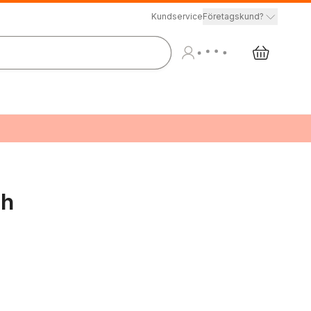
Kundservice
Företagskund?
dh