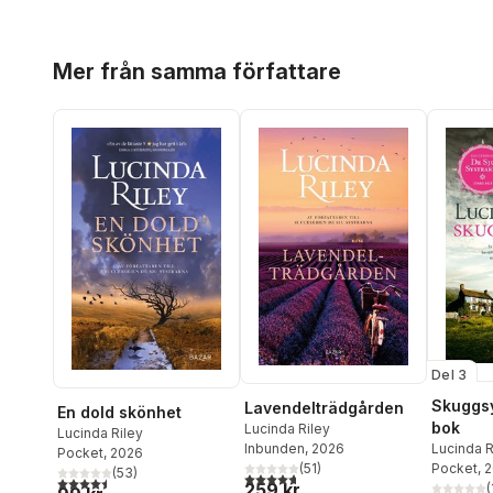
Hoppa över listan
Mer från samma författare
Del 3
Skuggsy
Lavendelträdgården
En dold skönhet
bok
Lucinda Riley
Lucinda Riley
Inbunden
, 2026
Lucinda R
Pocket
, 2026
(
51
)
Pocket
, 
(
53
)
4,7
utav 5 stjärnor. Totalt antal röster:
4,5
utav 5 stjärnor. Totalt antal röster:
259 kr
(