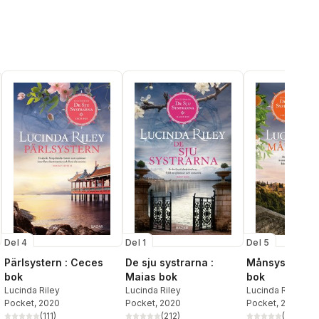
Del 4
Del 1
Del 5
Pärlsystern : Ceces
De sju systrarna :
Månsystern : 
bok
Maias bok
bok
Lucinda Riley
Lucinda Riley
Lucinda Riley
Pocket
, 2020
Pocket
, 2020
Pocket
, 2021
(
111
)
(
212
)
(
131
)