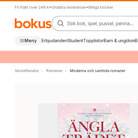
Fri frakt över 249 kr
•
Snabba leveranser
•
Billiga böcker
Sök bok, spel, pussel, penna...
Meny
Erbjudanden
Student
Topplistor
Barn & ungdom
B
Skönlitteratur
Romaner
Moderna och samtida romaner