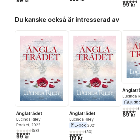
99 kr
4,6
utav 5 
99 kr
Hoppa över listan
Du kanske också är intresserad av
Änglatr
Lucinda R
Ljudb
(
4,4
utav 5 
Änglaträdet
Änglaträdet
89 kr
Lucinda Riley
Lucinda Riley
Pocket
, 2022
E-bok
2021
(
58
)
(
30
)
4,3
utav 5 stjärnor. Totalt antal röster:
4,2
utav 5 stjärnor. Totalt antal röster:
99 kr
119 kr