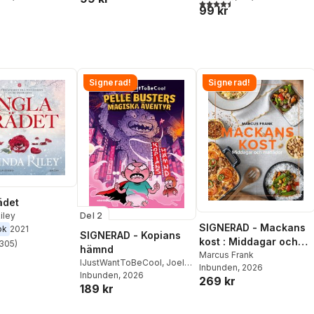
stjärnor. Totalt antal röster:
4,5
utav 5 stjärnor. Totalt ant
99 kr
Signerad!
Signerad!
ädet
Del 2
iley
SIGNERAD - Mackans
ok
2021
SIGNERAD - Kopians
kost : Middagar och
305
)
hämnd
stjärnor. Totalt antal röster:
matlådor
Marcus Frank
IJustWantToBeCool
,
Joel
Inbunden
, 2026
Adolphson
Inbunden
, 2026
,
Emil Ejdemo
269 kr
189 kr
Beer
,
Victor Beer