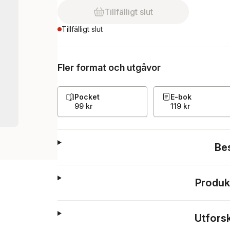
Tillfälligt slut
Tillfälligt slut
Fler format och utgåvor
Pocket
E-bok
99 kr
119 kr
Be
Produk
Utfors