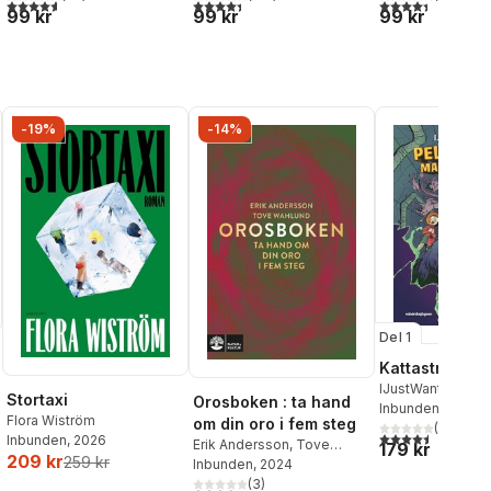
al röster:
4,6
utav 5 stjärnor. Totalt antal röster:
4,4
utav 5 stjärnor. Totalt antal röster:
4,4
utav 5 stjärnor
99 kr
99 kr
99 kr
-19%
-14%
Del 1
Kattastrofen
IJustWantToBeC
Stortaxi
Orosboken : ta hand
Adolphson
Inbunden
, 2026
,
Emil
Flora Wiström
om din oro i fem steg
Beer
,
Victor Beer
(
2
)
4,5
utav 5 stjärnor.
Inbunden
, 2026
Erik Andersson
,
Tove
179 kr
209 kr
259 kr
Wahlund
Inbunden
, 2024
(
3
)