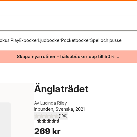
okus Play
E-böcker
Ljudböcker
Pocketböcker
Spel och pussel
Skapa nya rutiner – hälsoböcker upp till 50% →
Änglaträdet
Av
Lucinda Riley
Inbunden, Svenska, 2021
(
100
)
4,6
utav 5 stjärnor. Totalt antal röster:
269 kr