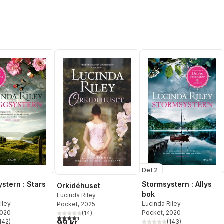
Del 2
stern : Stars
Stormsystern : Allys
Orkidéhuset
bok
Lucinda Riley
iley
Lucinda Riley
Pocket
, 2025
2020
Pocket
, 2020
(
14
)
4,4
utav 5 stjärnor. Totalt antal röster:
99 kr
142
)
(
143
)