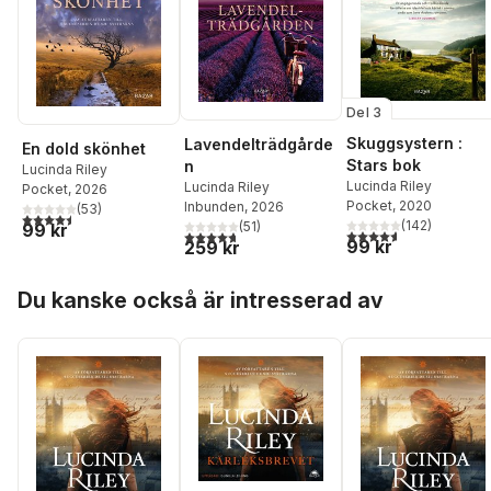
Del 3
Skuggsystern :
Lavendelträdgårde
En dold skönhet
Stars bok
n
Lucinda Riley
Lucinda Riley
Lucinda Riley
Pocket
, 2026
Pocket
, 2020
Inbunden
, 2026
(
53
)
4,5
utav 5 stjärnor. Totalt antal röster:
(
142
)
(
51
)
99 kr
4,6
utav 5 stjärnor. Tota
4,7
utav 5 stjärnor. Totalt antal röster:
99 kr
259 kr
Hoppa över listan
Du kanske också är intresserad av