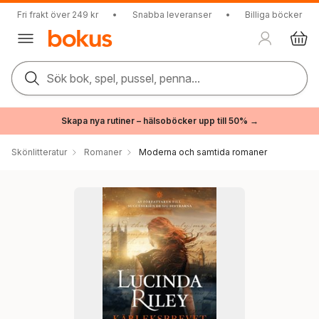
Fri frakt över 249 kr
•
Snabba leveranser
•
Billiga böcker
Sök bok, spel, pussel, penna...
Skapa nya rutiner – hälsoböcker upp till 50% →
Skönlitteratur
Romaner
Moderna och samtida romaner