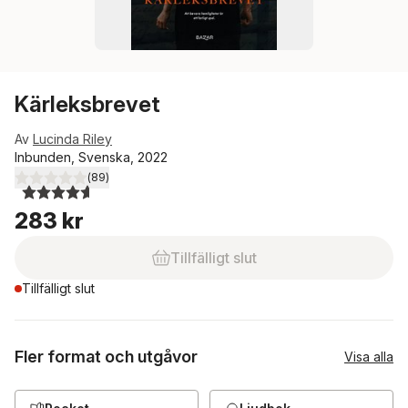
Kärleksbrevet
Av
Lucinda Riley
Inbunden, Svenska, 2022
(
89
)
4,6
utav 5 stjärnor. Totalt antal röster:
283 kr
Tillfälligt slut
Tillfälligt slut
Fler format och utgåvor
Visa alla