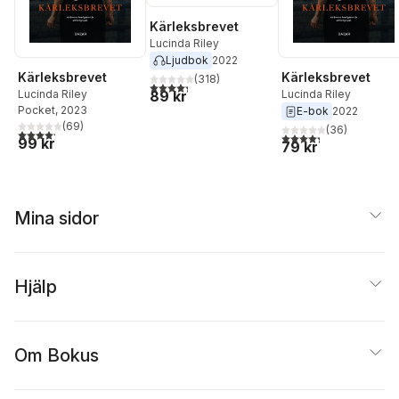
Kärleksbrevet
Lucinda Riley
Ljudbok
2022
Kärleksbrevet
Kärleksbrevet
(
318
)
4,3
utav 5 stjärnor. Totalt antal röster:
89 kr
Lucinda Riley
Lucinda Riley
Pocket
, 2023
E-bok
2022
(
69
)
(
36
)
4,2
utav 5 stjärnor. Totalt antal röster:
4,3
utav 5 stjärnor. Tota
99 kr
79 kr
Mina sidor
Hjälp
Om Bokus