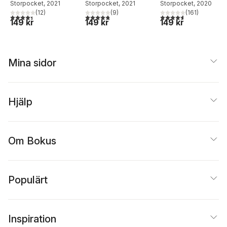
Storpocket
, 2021
Storpocket
, 2021
Storpocket
, 2020
(
12
)
(
9
)
(
161
)
4,4
utav 5 stjärnor. Totalt antal röster:
4,8
utav 5 stjärnor. Totalt antal röster:
4,6
utav 5 stjärnor. Tota
149 kr
149 kr
149 kr
Mina sidor
Hjälp
Om Bokus
Populärt
Inspiration