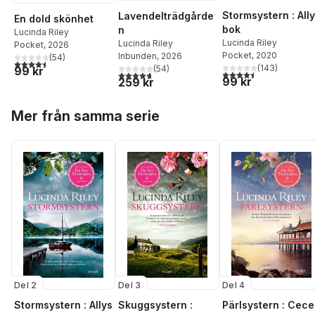
Stormsystern : All
Lavendelträdgårde
En dold skönhet
bok
n
Lucinda Riley
Lucinda Riley
Lucinda Riley
Pocket
, 2026
Pocket
, 2020
Inbunden
, 2026
(
54
)
4,5
utav 5 stjärnor. Totalt antal röster:
(
143
)
(
54
)
99 kr
4,5
utav 5 stjärnor. Tota
4,7
utav 5 stjärnor. Totalt antal röster:
99 kr
259 kr
Hoppa över listan
Mer från samma serie
Del 2
Del 3
Del 4
Stormsystern : Allys
Skuggsystern :
Pärlsystern : Cece