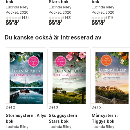
bok
Stars bok
bok
Lucinda Riley
Lucinda Riley
Lucinda Riley
Pocket
, 2020
Pocket
, 2020
Pocket
, 2020
(
143
)
(
142
)
(
111
)
4,5
utav 5 stjärnor. Totalt antal röster:
4,6
utav 5 stjärnor. Totalt antal röster:
4,6
utav 5 stjärnor. Tota
99 kr
99 kr
99 kr
Hoppa över listan
Du kanske också är intresserad av
Del 2
Del 3
Del 5
Stormsystern : Allys
Skuggsystern :
Månsystern :
bok
Stars bok
Tiggys bok
Lucinda Riley
Lucinda Riley
Lucinda Riley