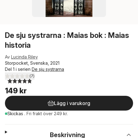
De sju systrarna : Maias bok : Maias
historia
Av
Lucinda Riley
Storpocket, Svenska, 2021
Del 1 i serien
De sju systrarna
(
7
)
4,9
utav 5 stjärnor. Totalt antal röster:
149 kr
Lägg i varukorg
Skickas
.
Fri frakt över 249 kr.
Beskrivning