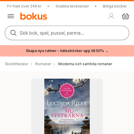
Fri frakt över 249 kr
•
Snabba leveranser
•
Billiga böcker
Sök bok, spel, pussel, penna...
Skapa nya rutiner – hälsoböcker upp till 50% →
Skönlitteratur
Romaner
Moderna och samtida romaner