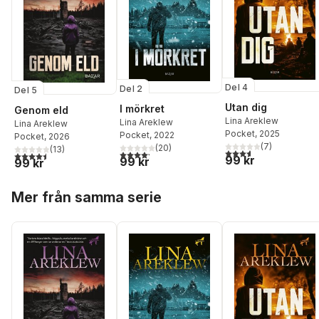
Del 4
Del 2
Del 5
Utan dig
I mörkret
Genom eld
Lina Areklew
Lina Areklew
Lina Areklew
Pocket
, 2025
Pocket
, 2022
Pocket
, 2026
(
7
)
(
20
)
(
13
)
3,6
utav 5 stjärnor. Tota
4,2
utav 5 stjärnor. Totalt antal röster:
4,5
utav 5 stjärnor. Totalt antal röster:
99 kr
99 kr
99 kr
Hoppa över listan
Mer från samma serie