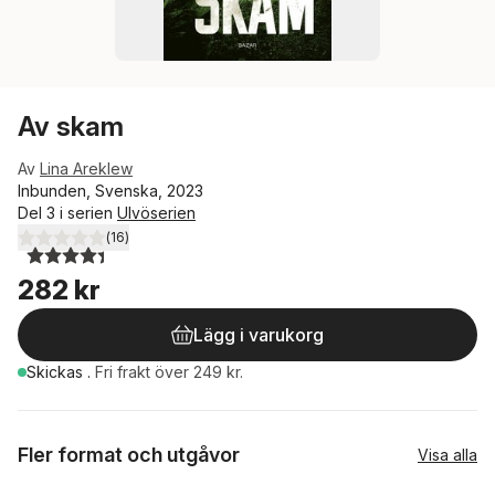
Av skam
Av
Lina Areklew
Inbunden, Svenska, 2023
Del 3 i serien
Ulvöserien
(
16
)
4,4
utav 5 stjärnor. Totalt antal röster:
282 kr
Lägg i varukorg
Skickas
.
Fri frakt över 249 kr.
Fler format och utgåvor
Visa alla