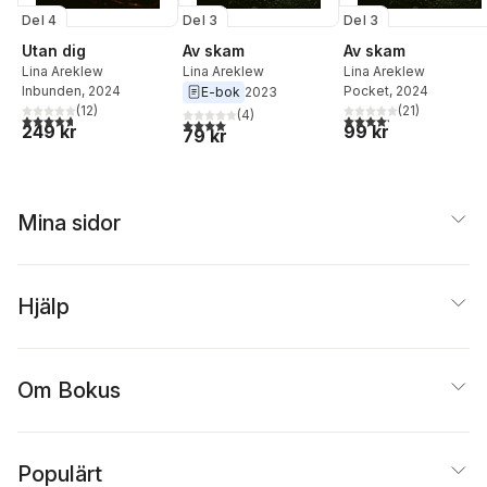
Del 4
Del 3
Del 3
Utan dig
Av skam
Av skam
Lina Areklew
Lina Areklew
Lina Areklew
Inbunden
, 2024
Pocket
, 2024
E-bok
2023
(
12
)
(
21
)
(
4
)
4,7
utav 5 stjärnor. Totalt antal röster:
4,2
utav 5 stjärnor. Tota
4,0
utav 5 stjärnor. Totalt antal röster:
249 kr
99 kr
79 kr
Mina sidor
Hjälp
Om Bokus
Populärt