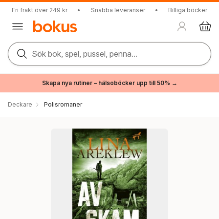
Fri frakt över 249 kr
•
Snabba leveranser
•
Billiga böcker
Sök bok, spel, pussel, penna...
Skapa nya rutiner – hälsoböcker upp till 50% →
Deckare
Polisromaner