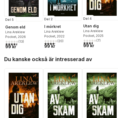
Del 4
Del 2
Del 5
Utan dig
I mörkret
Genom eld
Lina Areklew
Lina Areklew
Lina Areklew
Pocket
, 2025
Pocket
, 2022
Pocket
, 2026
(
7
)
(
20
)
(
13
)
3,6
utav 5 stjärnor. Tota
4,2
utav 5 stjärnor. Totalt antal röster:
4,5
utav 5 stjärnor. Totalt antal röster:
99 kr
99 kr
99 kr
Hoppa över listan
Du kanske också är intresserad av