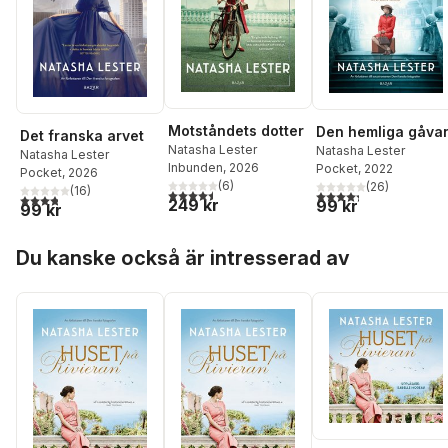
Motståndets dotter
Den hemliga gåva
Det franska arvet
Natasha Lester
Natasha Lester
Natasha Lester
Inbunden
, 2026
Pocket
, 2022
Pocket
, 2026
(
6
)
(
26
)
(
16
)
4,5
utav 5 stjärnor. Totalt antal röster:
4,3
utav 5 stjärnor. Tota
3,8
utav 5 stjärnor. Totalt antal röster:
249 kr
99 kr
99 kr
Hoppa över listan
Du kanske också är intresserad av