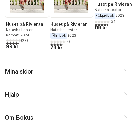
Huset på Rivieran
Natasha Lester
Ljudbok
2023
(
34
)
Huset på Rivieran
Huset på Rivieran
4,4
utav 5 stjärnor. Tota
119 kr
Natasha Lester
Natasha Lester
Pocket
, 2024
E-bok
2023
(
23
)
(
4
)
4,2
utav 5 stjärnor. Totalt antal röster:
4,3
utav 5 stjärnor. Totalt antal röster:
99 kr
79 kr
Mina sidor
Hjälp
Om Bokus