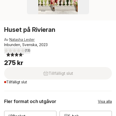
Huset på Rivieran
Av
Natasha Lester
Inbunden, Svenska, 2023
(
13
)
4,2
utav 5 stjärnor. Totalt antal röster:
275 kr
Tillfälligt slut
Tillfälligt slut
Fler format och utgåvor
Visa alla