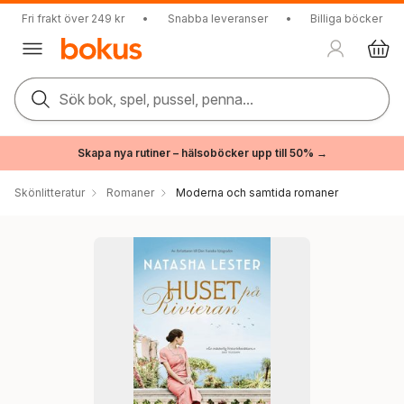
Fri frakt över 249 kr
•
Snabba leveranser
•
Billiga böcker
Sök bok, spel, pussel, penna...
Skapa nya rutiner – hälsoböcker upp till 50% →
Skönlitteratur
Romaner
Moderna och samtida romaner