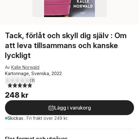
Tack, förlåt och skyll dig själv : Om
att leva tillsammans och kanske
lyckligt
Av
Kalle Norwald
Kartonnage, Svenska, 2022
(
3
)
5,0
utav 5 stjärnor. Totalt antal röster:
248 kr
Lägg i varukorg
Skickas
.
Fri frakt över 249 kr.
Fler format och utgåvor