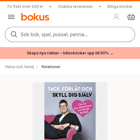
Fri frakt över 249 kr
•
Snabba leveranser
•
Billiga böcker
Sök bok, spel, pussel, penna...
Skapa nya rutiner – hälsoböcker upp till 50% →
Hälsa och familj
Relationer