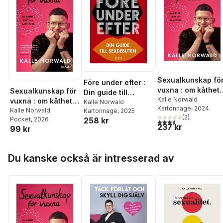
Sexualkunskap fö
Före under efter :
vuxna : om kåthet,
Sexualkunskap för
Din guide till
lust och samtycke
Kalle Norwald
vuxna : om kåthet,
sexdebuten
Kalle Norwald
Kartonnage
, 2024
lust och samtycke
Kalle Norwald
Kartonnage
, 2025
(
2
)
258 kr
Pocket
, 2026
3,5
utav 5 stjärnor. Tota
237 kr
99 kr
Hoppa över listan
Du kanske också är intresserad av