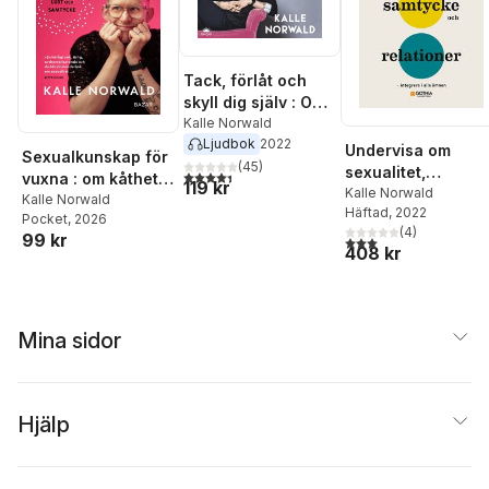
Tack, förlåt och
skyll dig själv : Om
att leva
Kalle Norwald
Ljudbok
2022
tillsammans och
Undervisa om
Sexualkunskap för
kanske lyckligt
(
45
)
sexualitet,
4,4
utav 5 stjärnor. Totalt antal röster:
vuxna : om kåthet,
119 kr
samtycke och
Kalle Norwald
lust och samtycke
Kalle Norwald
Häftad
, 2022
relationer :
Pocket
, 2026
(
4
)
Integrera i alla
99 kr
3,0
utav 5 stjärnor. Tota
408 kr
ämnen
Mina sidor
Hjälp