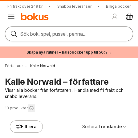
Fri frakt över 249 kr
•
Snabba leveranser
•
Billiga böcker
Sök bok, spel, pussel, penna...
Skapa nya rutiner – hälsoböcker upp till 50% →
Författare
Kalle Norwald
Kalle Norwald – författare
Visar alla böcker från författaren . Handla med fri frakt och
snabb leverans.
13
produkter
Filtrera
Sortera:
Trendande