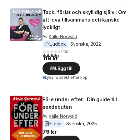
Tack, förlåt och skyll dig själv : Om
att leva tillsammans och kanske
lyckligt
Av
Kalle Norwald
Ljudbok
Svenska
, 
2022
(
45
)
4,4
utav 5 stjärnor. Totalt antal röster:
119 kr
Lägg till
Lyssna direkt efter köp
Före under efter : Din guide till
sexdebuten
Av
Kalle Norwald
E-bok
Svenska
, 
2025
79 kr