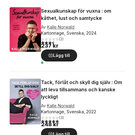
Sexualkunskap för vuxna : om
kåthet, lust och samtycke
Av
Kalle Norwald
Kartonnage, Svenska, 2024
(
2
)
3,5
utav 5 stjärnor. Totalt antal röster:
237 kr
Lägg till
Tack, förlåt och skyll dig själv : Om
att leva tillsammans och kanske
lyckligt
Av
Kalle Norwald
Kartonnage, Svenska, 2022
(
3
)
5,0
utav 5 stjärnor. Totalt antal röster:
248 kr
Lägg till