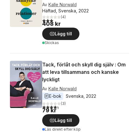
Av
Kalle Norwald
Häftad, Svenska, 2022
(
4
)
3,0
utav 5 stjärnor. Totalt antal röster:
408 kr
Lägg till
Skickas
Tack, förlåt och skyll dig själv : Om
att leva tillsammans och kanske
lyckligt
Av
Kalle Norwald
E-bok
Svenska
, 
2022
(
3
)
4,3
utav 5 stjärnor. Totalt antal röster:
79 kr
Lägg till
Läs direkt efter köp