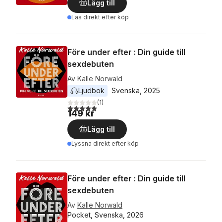
Lägg till
Läs direkt efter köp
Före under efter : Din guide till
sexdebuten
Av
Kalle Norwald
Ljudbok
Svenska
, 
2025
(
1
)
5,0
utav 5 stjärnor. Totalt antal röster:
149 kr
Lägg till
Lyssna direkt efter köp
Före under efter : Din guide till
sexdebuten
Av
Kalle Norwald
Pocket, Svenska, 2026