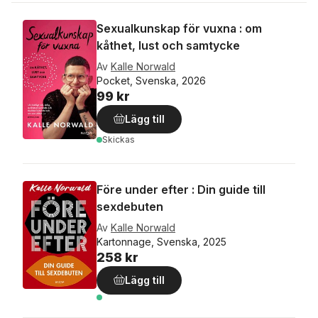
Sexualkunskap för vuxna : om
kåthet, lust och samtycke
Av
Kalle Norwald
Pocket, Svenska, 2026
99 kr
Lägg till
Skickas
Före under efter : Din guide till
sexdebuten
Av
Kalle Norwald
Kartonnage, Svenska, 2025
258 kr
Lägg till