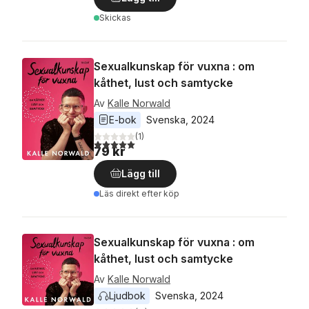
Skickas
Sexualkunskap för vuxna : om
kåthet, lust och samtycke
Av
Kalle Norwald
E-bok
Svenska
, 
2024
(
1
)
5,0
utav 5 stjärnor. Totalt antal röster:
79 kr
Lägg till
Läs direkt efter köp
Sexualkunskap för vuxna : om
kåthet, lust och samtycke
Av
Kalle Norwald
Ljudbok
Svenska
, 
2024