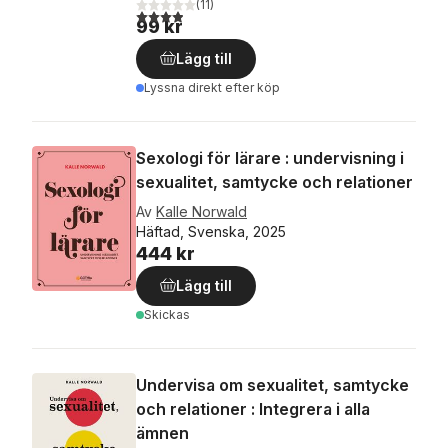
(
11
)
3,9
utav 5 stjärnor. Totalt antal röster:
99 kr
Lägg till
Lyssna direkt efter köp
Sexologi för lärare : undervisning i
sexualitet, samtycke och relationer
Av
Kalle Norwald
Häftad, Svenska, 2025
444 kr
Lägg till
Skickas
Undervisa om sexualitet, samtycke
och relationer : Integrera i alla
ämnen