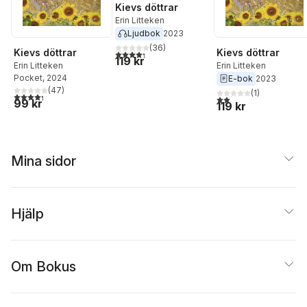
Kievs döttrar
Erin Litteken
Ljudbok
2023
(
36
)
Kievs döttrar
Kievs döttrar
4,3
utav 5 stjärnor. Totalt antal röster:
119 kr
Erin Litteken
Erin Litteken
Pocket
, 2024
E-bok
2023
(
47
)
(
1
)
4,3
utav 5 stjärnor. Totalt antal röster:
2,0
utav 5 stjärnor. Tota
99 kr
119 kr
Mina sidor
Hjälp
Om Bokus