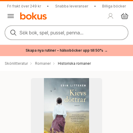
Fri frakt över 249 kr
•
Snabba leveranser
•
Billiga böcker
Sök bok, spel, pussel, penna...
Skapa nya rutiner – hälsoböcker upp till 50% →
Skönlitteratur
Romaner
Historiska romaner