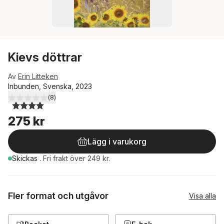
Kievs döttrar
Av
Erin Litteken
Inbunden, Svenska, 2023
(
8
)
4,0
utav 5 stjärnor. Totalt antal röster:
275 kr
Lägg i varukorg
Skickas
.
Fri frakt över 249 kr.
Fler format och utgåvor
Visa alla