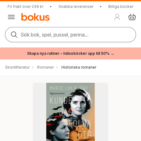
Fri frakt över 249 kr
•
Snabba leveranser
•
Billiga böcker
Sök bok, spel, pussel, penna...
Skapa nya rutiner – hälsoböcker upp till 50% →
Skönlitteratur
Romaner
Historiska romaner