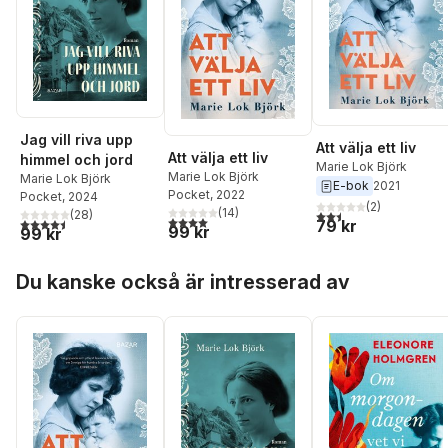
Jag vill riva upp
Att välja ett liv
Att välja ett liv
himmel och jord
Marie Lok Björk
Marie Lok Björk
Marie Lok Björk
E-bok
2021
Pocket
, 2022
Pocket
, 2024
(
2
)
(
14
)
2,5
utav 5 stjärnor. Tota
(
28
)
4,0
utav 5 stjärnor. Totalt antal röster:
4,5
utav 5 stjärnor. Totalt antal röster:
79 kr
99 kr
99 kr
Hoppa över listan
Du kanske också är intresserad av