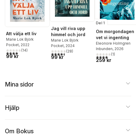
Del 1
Jag vill riva upp
Om morgondagen
Att välja ett liv
himmel och jord
vet vi ingenting
Marie Lok Björk
Marie Lok Björk
Eleonore Holmgren
Pocket
, 2022
Pocket
, 2024
Inbunden
, 2026
(
14
)
(
28
)
4,0
utav 5 stjärnor. Totalt antal röster:
4,5
utav 5 stjärnor. Totalt antal röster:
(
1
)
99 kr
99 kr
4,0
utav 5 stjärnor. Tota
259 kr
Mina sidor
Hjälp
Om Bokus