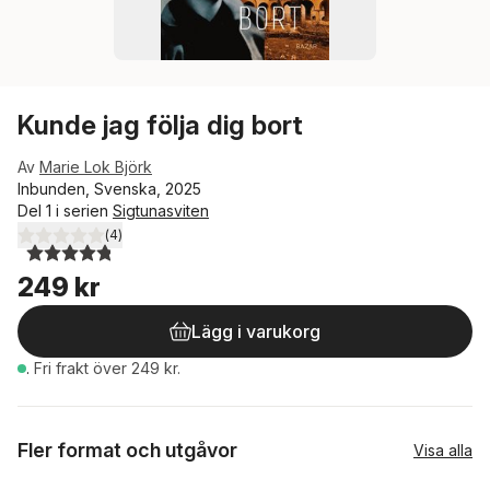
Kunde jag följa dig bort
Av
Marie Lok Björk
Inbunden, Svenska, 2025
Del 1 i serien
Sigtunasviten
(
4
)
4,8
utav 5 stjärnor. Totalt antal röster:
249 kr
Lägg i varukorg
.
Fri frakt över 249 kr.
Fler format och utgåvor
Visa alla