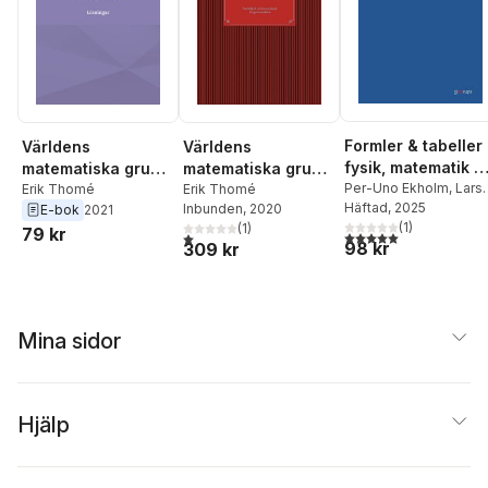
Formler & tabeller 
Världens
Världens
fysik, matematik &
matematiska grund:
matematiska grund
kemi : för
Per-Uno Ekholm
,
Lars
Lösningar
Erik Thomé
: partikelfysik och
Erik Thomé
Fraenkel
Häftad
, 2025
,
Sven
Inbunden
, 2020
E-bok
2021
gymnasieskolan
kvantmekanik för
Hörbeck
(
1
)
(
1
)
79 kr
gymnasieskolan
5,0
utav 5 stjärnor. Tota
1,0
utav 5 stjärnor. Totalt antal röster:
98 kr
309 kr
Mina sidor
Hjälp