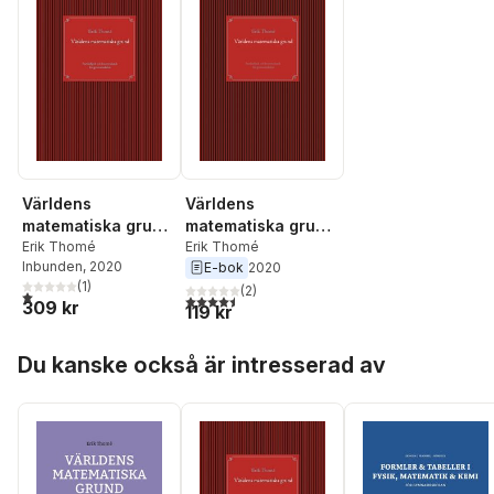
Världens
Världens
matematiska grund
matematiska grund:
: partikelfysik och
Erik Thomé
Partikelfysik och
Erik Thomé
Inbunden
, 2020
E-bok
2020
kvantmekanik för
kvantmekanik för
(
1
)
gymnasieskolan
gymnasieskolan
(
2
)
1,0
utav 5 stjärnor. Totalt antal röster:
4,5
utav 5 stjärnor. Totalt antal röster:
309 kr
119 kr
Hoppa över listan
Du kanske också är intresserad av