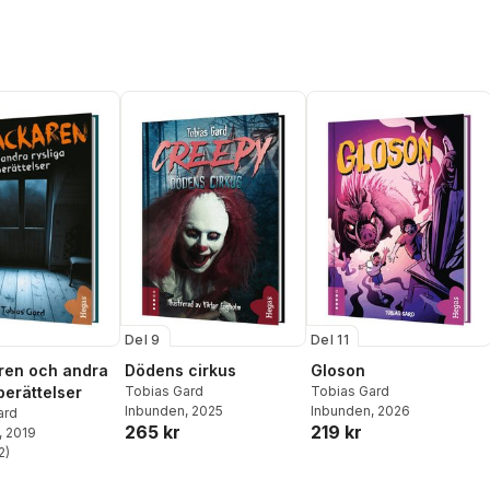
Del 9
Del 11
ren och andra
Dödens cirkus
Gloson
berättelser
Tobias Gard
Tobias Gard
Inbunden
, 2025
Inbunden
, 2026
ard
265 kr
219 kr
, 2019
2
)
stjärnor. Totalt antal röster: