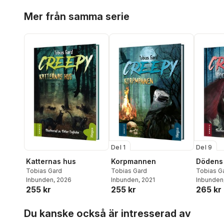
Hoppa över listan
Mer från samma serie
Del 1
Del 9
Katternas hus
Korpmannen
Dödens 
Tobias Gard
Tobias Gard
Tobias G
Inbunden
, 2026
Inbunden
, 2021
Inbunden
255 kr
255 kr
265 kr
Hoppa över listan
Du kanske också är intresserad av