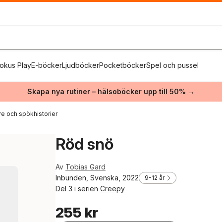
okus Play
E-böcker
Ljudböcker
Pocketböcker
Spel och pussel
Skapa nya rutiner – hälsoböcker upp till 50% →
e och spökhistorier
Röd snö
Av
Tobias Gard
Inbunden, Svenska, 2022
9-12 år
Del 3 i serien
Creepy
255 kr