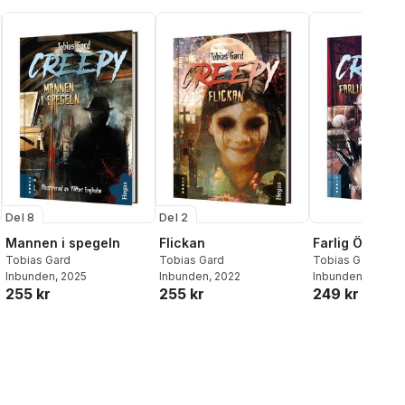
Del 8
Del 2
Mannen i spegeln
Flickan
Farlig Önskan
Tobias Gard
Tobias Gard
Tobias Gard
Inbunden
, 2025
Inbunden
, 2022
Inbunden
, 2026
255 kr
255 kr
249 kr