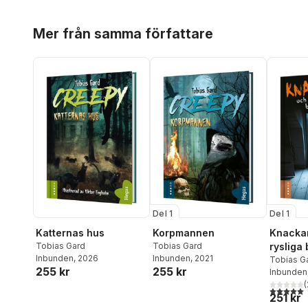
Hoppa över listan
Mer från samma författare
Del 1
Del 1
Katternas hus
Korpmannen
Knacka
Tobias Gard
Tobias Gard
rysliga 
Inbunden
, 2026
Inbunden
, 2021
Tobias G
255 kr
255 kr
Inbunden
(
5,0
utav 5 
251 kr