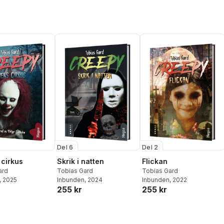
Del 6
Del 2
cirkus
Skrik i natten
Flickan
ard
Tobias Gard
Tobias Gard
, 2025
Inbunden
, 2024
Inbunden
, 2022
255 kr
255 kr