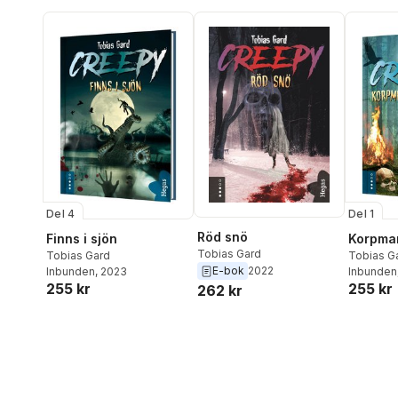
Del 4
Del 1
Röd snö
Finns i sjön
Korpma
Tobias Gard
Tobias Gard
Tobias G
E-bok
2022
Inbunden
, 2023
Inbunden
255 kr
255 kr
262 kr