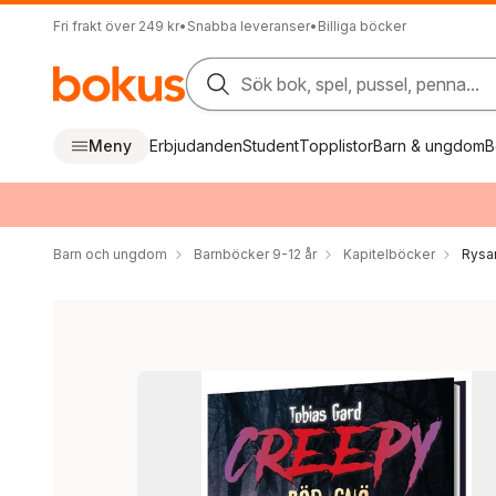
Fri frakt över 249 kr
•
Snabba leveranser
•
Billiga böcker
Sök bok, spel, pussel, penna...
Meny
Erbjudanden
Student
Topplistor
Barn & ungdom
B
Barn och ungdom
Barnböcker 9-12 år
Kapitelböcker
Rysar