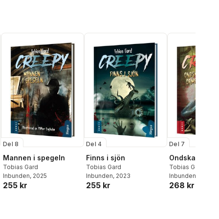
Del 8
Del 4
Del 7
Mannen i spegeln
Finns i sjön
Ondskans orm
Tobias Gard
Tobias Gard
Tobias Gard
Inbunden
, 2025
Inbunden
, 2023
Inbunden
, 2024
255 kr
255 kr
268 kr