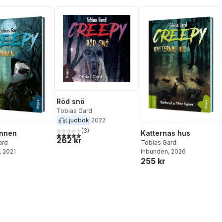
Röd snö
Tobias Gard
Ljudbok
2022
(
3
)
nnen
Katternas hus
5,0
utav 5 stjärnor. Totalt antal röster:
262 kr
ard
Tobias Gard
, 2021
Inbunden
, 2026
255 kr