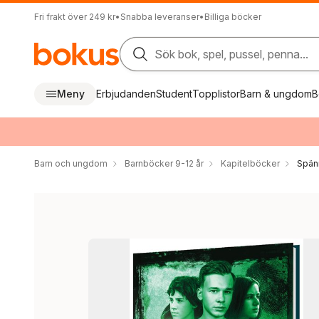
Fri frakt över 249 kr
•
Snabba leveranser
•
Billiga böcker
Sök bok, spel, pussel, penna...
Meny
Erbjudanden
Student
Topplistor
Barn & ungdom
B
Barn och ungdom
Barnböcker 9-12 år
Kapitelböcker
Spän