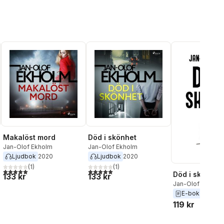
Makalöst mord
Död i skönhet
Jan-Olof Ekholm
Jan-Olof Ekholm
Ljudbok
2020
Ljudbok
2020
(
1
)
(
1
)
al röster:
5,0
utav 5 stjärnor. Totalt antal röster:
5,0
utav 5 stjärnor. Totalt antal röster:
Död i skönhet
133 kr
133 kr
Jan-Olof Ekholm
E-bok
2022
119 kr