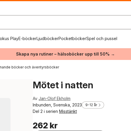
okus Play
E-böcker
Ljudböcker
Pocketböcker
Spel och pussel
Skapa nya rutiner – hälsoböcker upp till 50% →
nande böcker och äventyrsböcker
Mötet i natten
Av
Jan-Olof Ekholm
Inbunden, Svenska, 2023
9-12 år
Del 2 i serien
Misstänkt
262 kr