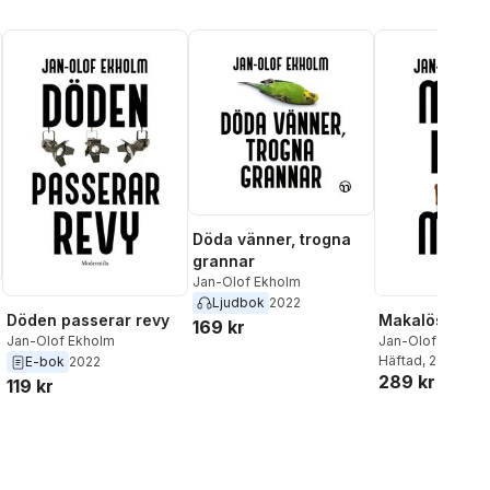
Döda vänner, trogna
grannar
Jan-Olof Ekholm
Ljudbok
2022
Döden passerar revy
Makalöst mor
169 kr
Jan-Olof Ekholm
Jan-Olof Ekholm
Häftad
, 2022
E-bok
2022
289 kr
119 kr