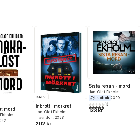
Sista resan - mord
Jan-Olof Ekholm
Del 3
Ljudbok
2020
(
1
)
Inbrott i mörkret
5,0
utav 5 stjärnor. Totalt ant
st mord
133 kr
Jan-Olof Ekholm
 Ekholm
Inbunden
, 2023
2022
262 kr