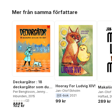
Hoppa över listan
Mer från samma författare
Deckargåtor : 18
Hooray For Ludvig XIV!
deckargåtor som du
Makalö
Jan-Olof Ekholm
kan lösa själv!
Per Bengtsson
,
Jenny
Jan-Olof
E-bok
2021
Berggrund
Inbunden
, 2015
,
Caroline Bruce
,
Häftad
, 
99 kr
Andreas Eiderhed
(
2
)
,
Jan-
289 kr
4,0
utav 5 stjärnor. Totalt antal röster:
102 kr
Olof Ekholm
,
Oskar Ekman
,
Kjell E. Genberg
,
Dan Höjer
,