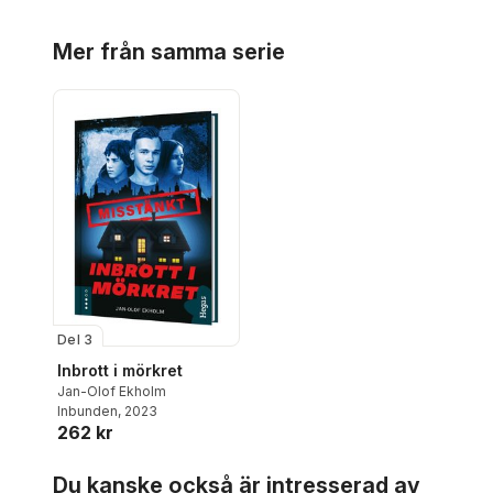
Peter Köhler
,
Sara Linde
,
Kerstin Lundberg Hahn
,
Hoppa över listan
Mer från samma serie
Reidar Persson
,
Thomas
Stålberg
,
Jim Sukach
,
Per
Wikström
,
Mats Vänblad
Del 3
Inbrott i mörkret
Jan-Olof Ekholm
Inbunden
, 2023
262 kr
Hoppa över listan
Du kanske också är intresserad av