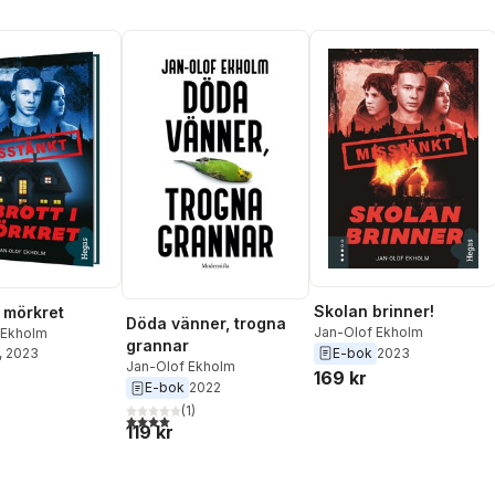
Skolan brinner!
i mörkret
Döda vänner, trogna
Jan-Olof Ekholm
 Ekholm
grannar
E-bok
2023
, 2023
Jan-Olof Ekholm
169 kr
E-bok
2022
(
1
)
4,0
utav 5 stjärnor. Totalt antal röster:
119 kr