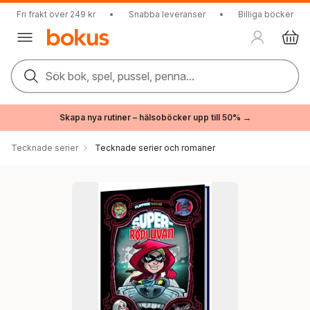
Fri frakt över 249 kr
•
Snabba leveranser
•
Billiga böcker
Sök bok, spel, pussel, penna...
Skapa nya rutiner – hälsoböcker upp till 50% →
Tecknade serier
Tecknade serier och romaner