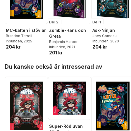
Del 2
Del 1
MC-katten i stövlar
Zombie-Hans och
Ask-Ninjan
Brandon Terrell
Greta
Joey Comeau
Inbunden
, 2025
Inbunden
, 2020
Benjamin Harper
204 kr
204 kr
Inbunden
, 2021
201 kr
Hoppa över listan
Du kanske också är intresserad av
Super-Rödluvan