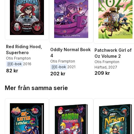
Red Riding Hood,
Oddly Normal Book
Patchwork Girl of
Superhero
4
Oz Volume 2
Otis Frampton
Otis Frampton
Otis Frampton
E-bok
2016
E-bok
2021
Häftad
, 2027
82 kr
209 kr
202 kr
Hoppa över listan
Mer från samma serie