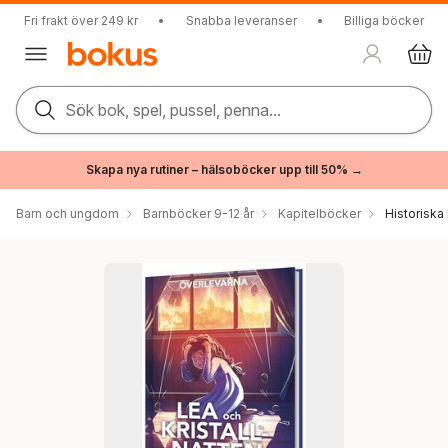
Fri frakt över 249 kr
•
Snabba leveranser
•
Billiga böcker
Sök bok, spel, pussel, penna...
Skapa nya rutiner – hälsoböcker upp till 50% →
Barn och ungdom
Barnböcker 9-12 år
Kapitelböcker
Historiska