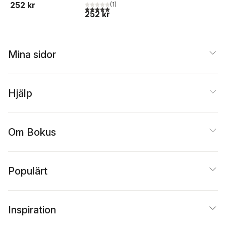
252 kr
(
1
)
5,0
utav 5 stjärnor. Totalt antal röster:
252 kr
Mina sidor
Hjälp
Om Bokus
Populärt
Inspiration