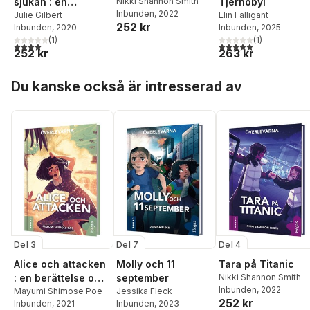
sjukan : en
Nikki Shannon Smith
Tjernobyl
Inbunden
, 2022
berättelse om att
Julie Gilbert
Elin Falligant
252 kr
Inbunden
, 2020
Inbunden
, 2025
överleva
(
1
)
(
1
)
influensan 1918
4,0
utav 5 stjärnor. Totalt antal röster:
5,0
utav 5 stjärnor. Tota
252 kr
263 kr
Hoppa över listan
Du kanske också är intresserad av
Del 3
Del 7
Del 4
Alice och attacken
Molly och 11
Tara på Titanic
: en berättelse om
september
Nikki Shannon Smith
Inbunden
, 2022
attacken mot Pearl
Mayumi Shimose Poe
Jessika Fleck
252 kr
Inbunden
, 2021
Inbunden
, 2023
Harbor 1941