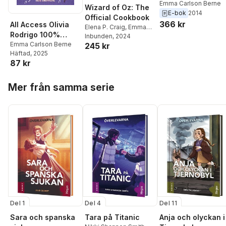
Emma Carlson Berne
Wizard of Oz: The
E-bok
2014
Official Cookbook
366 kr
All Access Olivia
Elena P. Craig
,
Emma
Rodrigo 100%
Carlson Berne
Inbunden
, 2024
,
Unofficial
Emma Carlson Berne
245 kr
Elizabeth Fish
Häftad
, 2025
87 kr
Hoppa över listan
Mer från samma serie
Del 1
Del 4
Del 11
Sara och spanska
Tara på Titanic
Anja och olyckan i