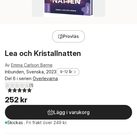
Provläs
Lea och Kristallnatten
Av
Emma Carlson Berne
Inbunden, Svenska, 2023
9-12 år
Del 6 i serien
Överlevarna
(
1
)
5,0
utav 5 stjärnor. Totalt antal röster:
252 kr
Lägg i varukorg
Skickas
.
Fri frakt över 249 kr.