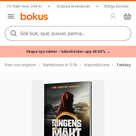
Fri frakt över 249 kr
•
Snabba leveranser
•
Billiga böcker
Sök bok, spel, pussel, penna...
Skapa nya rutiner – hälsoböcker upp till 50% →
Barn och ungdom
Barnböcker 9-12 år
Kapitelböcker
Fantasy