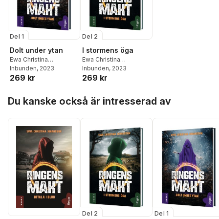
Del 1
Del 2
Dolt under ytan
I stormens öga
Ewa Christina
Ewa Christina
Johansson
Inbunden
, 2023
Johansson
Inbunden
, 2023
269 kr
269 kr
Hoppa över listan
Du kanske också är intresserad av
Del 2
Del 1