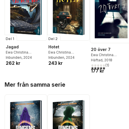
Del 1
Del 2
Jagad
Hotet
20 över 7
Ewa Christina
Ewa Christina
Ewa Christina
Johansson
Inbunden
, 2024
Johansson
Inbunden
, 2024
Johansson
Häftad
, 2018
262 kr
243 kr
(
1
)
5,0
utav 5 stjärnor. Tota
177 kr
Hoppa över listan
Mer från samma serie